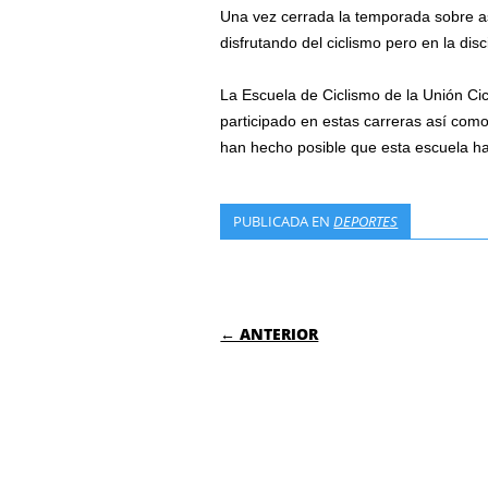
Una vez cerrada la temporada sobre as
disfrutando del ciclismo pero en la dis
La Escuela de Ciclismo de la Unión Cic
participado en estas carreras así como
han hecho posible que esta escuela ha
PUBLICADA EN
DEPORTES
NAVEGACIÓN DE
← ANTERIOR