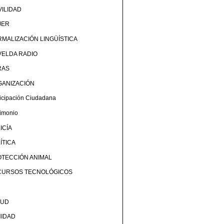
ILIDAD
JER
MALIZACIÓN LINGÜÍSTICA
ELDA RADIO
RAS
GANIZACIÓN
ticipación Ciudadana
rimonio
ICÍA
ÍTICA
TECCIÓN ANIMAL
CURSOS TECNOLÓGICOS
LUD
NIDAD