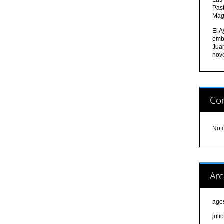
Pas
Mag
El A
emb
Jua
nov
Com
No 
Arc
ago
juli