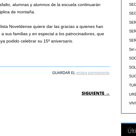
falto, alumnas y alumnos de la escuela continuarán
SE
ciplina de montaña.
SEG
SER
lista Noveldense quiere dar las gracias a quienes han
SER
 a sus familias y en especial a los patrocinadores, que
SER
ya podido celebrar su 15º aniversario.
Sin 
SO
SOL
GUARDAR EL
enlace permanente
.
SU
TU
 ENTRADAS
SIGUIENTE →
UR
VIV
Últ