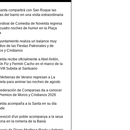
Santa compartirá con San Roque las
tas del barrio en una visita extraordinaria
Festival de Comedia de Novelda regresa
 cuatro noches de humor en la Plaça
a
Ayuntamiento realiza un balance muy
tivo de las Fiestas Patronales y de
s y Cristianos
lda recibe oficialmente a Abel Antón,
ín Fiz y Fermín Cacho en el marco de la
III Subida al Santuario
 Verbenas de Verano regresan a La
ieta para animar las noches de agosto
Federación de Comparsas da a conocer
 Premios de Moros y Cristianos 2026
elda acompaña a la Santa en su día
nde
devoció d'un poble acompanya a la seua
ona en la romeria de la Baixà
uvas de Diego Martínez Iñesta y Antonio