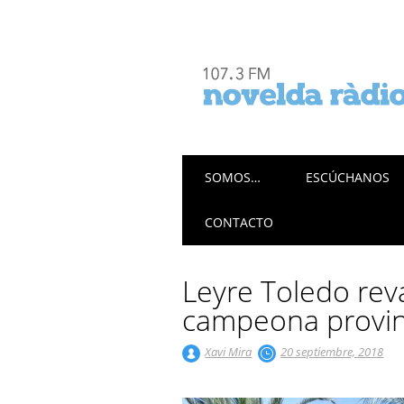
Menú principal
Saltar
SOMOS…
ESCÚCHANOS
al
contenido
CONTACTO
Leyre Toledo reva
campeona provinc
Xavi Mira
20 septiembre, 2018