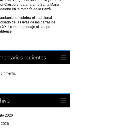
tor Crespo engalanarán a Santa María
dalena en la romería de la Baixà
yuntamiento celebra el tradicional
olsado de las uvas de las parras de
n XXIII como homenaje al campo
eldense
entarios recientes
comments.
hivo
sto 2026
o 2026