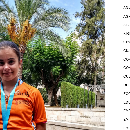
ADM
AG
ALC
BIB
Cicl
CI
CO
CO
CU
DE
EC
ED
EME
EM
EM