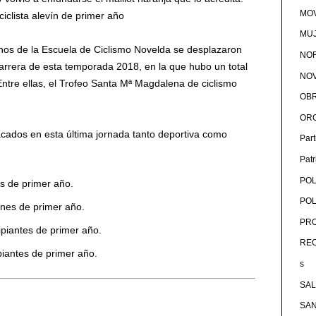
MOV
clista alevín de primer año
MU
nos de la Escuela de Ciclismo Novelda se desplazaron
NOR
 carrera de esta temporada 2018, en la que hubo un total
NOV
Entre ellas, el Trofeo Santa Mª Magdalena de ciclismo
OB
OR
cados en esta última jornada tanto deportiva como
Par
Pat
POL
es de primer año.
POL
ines de primer año.
PRO
ipiantes de primer año.
RE
piantes de primer año.
s
SA
SA