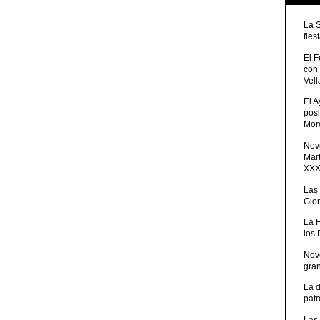
La 
fies
El 
con
Vell
El 
posi
Moro
Nove
Mart
XXXV
Las
Glor
La 
los
Nov
gra
La 
patr
Las 