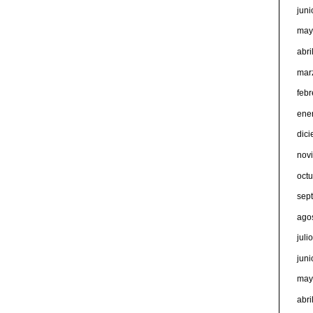
jun
may
abri
mar
feb
ene
dic
nov
oct
sep
ago
juli
jun
may
abri