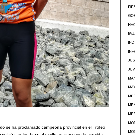
FIE
GOB
HA
IG
IND
IN
JUS
JU
MAN
MA
MED
ME
ME
MO
edo se ha proclamado campeona provincial en el Trofeo
MO
volvió a enfundarse el maillot naranja que lo acredita.