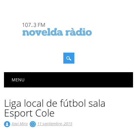
Menú principal
Saltar
MENU
al
contenido
Liga local de fútbol sala
Esport Cole
Xavi Mira
11 septiembre, 2015