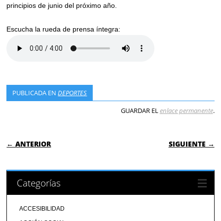
principios de junio del próximo año.
Escucha la rueda de prensa íntegra:
PUBLICADA EN
DEPORTES
GUARDAR EL
enlace permanente
.
NAVEGACIÓN DE ENTRADAS
← ANTERIOR
SIGUIENTE →
Categorías
ACCESIBILIDAD