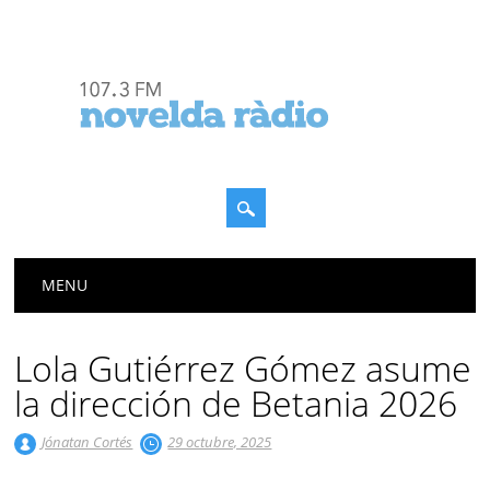
Menú principal
Saltar
MENU
al
contenido
Lola Gutiérrez Gómez asume
la dirección de Betania 2026
Jónatan Cortés
29 octubre, 2025