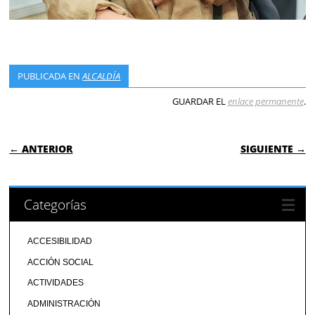
PUBLICADA EN
ALCALDÍA
GUARDAR EL
enlace permanente
.
NAVEGACIÓN DE ENTRADAS
← ANTERIOR
SIGUIENTE →
Categorías
ACCESIBILIDAD
ACCIÓN SOCIAL
ACTIVIDADES
ADMINISTRACIÓN