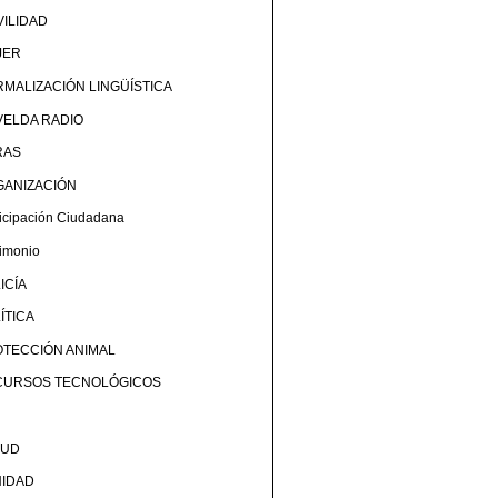
ILIDAD
JER
MALIZACIÓN LINGÜÍSTICA
ELDA RADIO
RAS
GANIZACIÓN
ticipación Ciudadana
rimonio
ICÍA
ÍTICA
TECCIÓN ANIMAL
CURSOS TECNOLÓGICOS
LUD
NIDAD