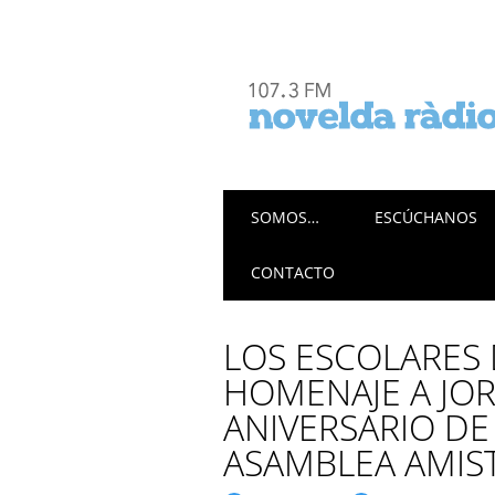
Menú principal
Saltar
SOMOS…
ESCÚCHANOS
al
contenido
CONTACTO
LOS ESCOLARES
HOMENAJE A JOR
ANIVERSARIO DE
ASAMBLEA AMIST