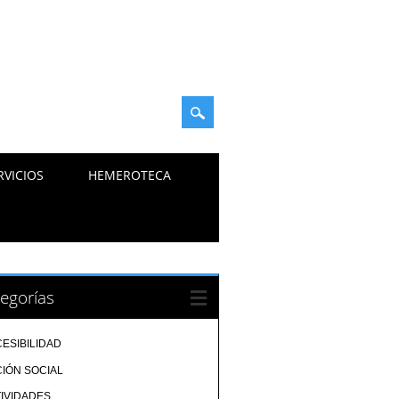
RVICIOS
HEMEROTECA
egorías
ESIBILIDAD
IÓN SOCIAL
IVIDADES