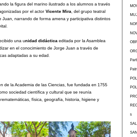
ando la figura del marino ilustrado a los alumnos a través
MOV
tagonizadas por el actor
Vicente Mira
, del grupo teatral
MU
e Juan, narrando de forma amena y participativa distintos
NOR
ital.
NOV
ecibido una u
nidad
d
idáctica
editada por la Asamblea
OB
dizar en el conocimiento de Jorge Juan a través de
OR
dicas adaptadas a su edad.
Par
Pat
POL
n de la Academia de las Ciencias, fue fundada en 1755
POL
omo sociedad científica y cultural que se reunía
PRO
ematemáticas, física, geografía, historia, higiene y
RE
s
SA
SA