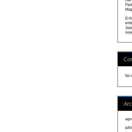
Pas
Mag
El A
emb
Jua
nov
Com
No 
Arc
ago
juli