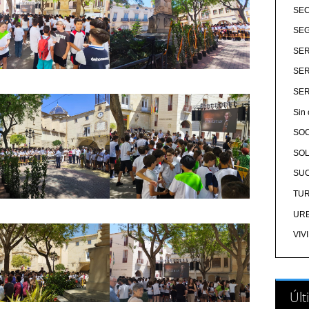
SE
SEG
SER
SER
SER
Sin 
SO
SOL
SU
TU
UR
VIV
Últ