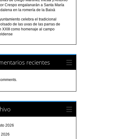
tor Crespo engalanarán a Santa María
dalena en la romería de la Baixà
yuntamiento celebra el tradicional
olsado de las uvas de las parras de
n XXIII como homenaje al campo
eldense
entarios recientes
comments.
hivo
sto 2026
o 2026