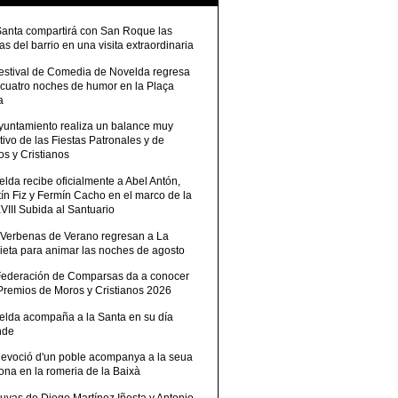
Santa compartirá con San Roque las
tas del barrio en una visita extraordinaria
Festival de Comedia de Novelda regresa
 cuatro noches de humor en la Plaça
a
Ayuntamiento realiza un balance muy
tivo de las Fiestas Patronales y de
s y Cristianos
lda recibe oficialmente a Abel Antón,
ín Fiz y Fermín Cacho en el marco de la
III Subida al Santuario
 Verbenas de Verano regresan a La
ieta para animar las noches de agosto
Federación de Comparsas da a conocer
 Premios de Moros y Cristianos 2026
elda acompaña a la Santa en su día
nde
devoció d'un poble acompanya a la seua
ona en la romeria de la Baixà
uvas de Diego Martínez Iñesta y Antonio