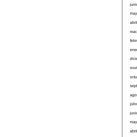
jun
may
abri
mar
feb
ene
dic
nov
oct
sep
ago
juli
jun
may
abri