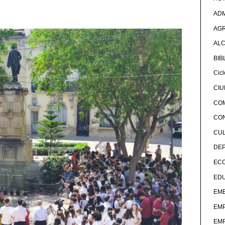
ADM
AG
ALC
BIB
Cicl
CI
CO
CO
CU
DE
EC
ED
EME
EM
EM