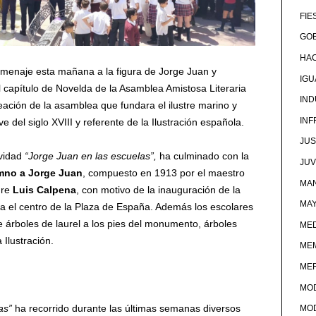
FIE
GOB
HA
menaje esta mañana a la figura de Jorge Juan y
IG
l capítulo de Novelda de la Asamblea Amistosa Literaria
IND
eación de la asamblea que fundara el ilustre marino y
IN
ve del siglo XVIII y referente de la Ilustración española.
JUS
vidad
“Jorge Juan en las escuelas”,
ha culminado con la
JU
mno a Jorge Juan
, compuesto en 1913 por el maestro
MAN
dre
Luis Calpena
, con motivo de la inauguración de la
MA
pa el centro de la Plaza de España. Además los escolares
e árboles de laurel a los pies del monumento, árboles
MED
 Ilustración.
ME
ME
MO
as”
ha recorrido durante las últimas semanas diversos
MO