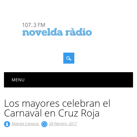
Menú principal
Saltar
MENU
al
contenido
Los mayores celebran el
Carnaval en Cruz Roja
Magda Campos
28 febrero, 2017