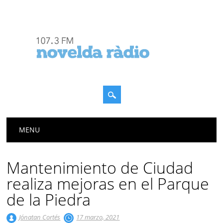
Menú principal
Saltar
MENU
al
contenido
Mantenimiento de Ciudad
realiza mejoras en el Parque
de la Piedra
Jónatan Cortés
17 marzo, 2021