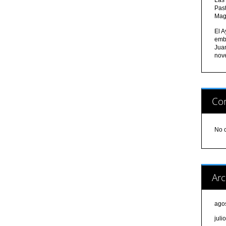
Pas
Mag
El A
emb
Jua
nov
Com
No 
Arc
ago
juli