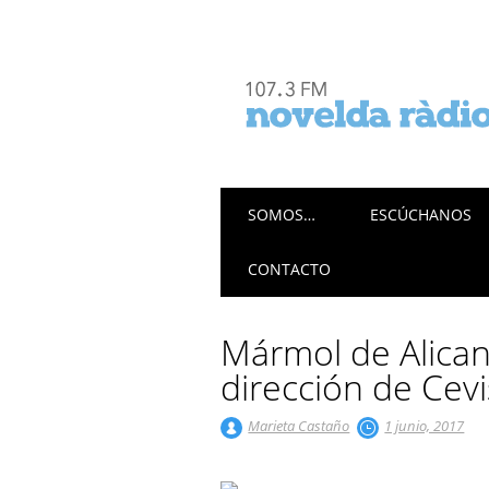
Menú principal
Saltar
SOMOS…
ESCÚCHANOS
al
contenido
CONTACTO
Mármol de Alican
dirección de Cev
Marieta Castaño
1 junio, 2017