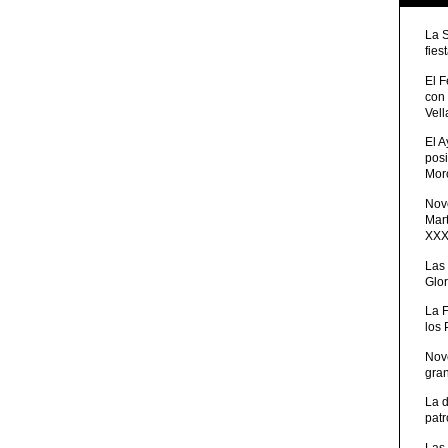
La 
fies
El 
con
Vell
El 
posi
Moro
Nove
Mart
XXXV
Las
Glor
La 
los
Nov
gra
La 
patr
Las 