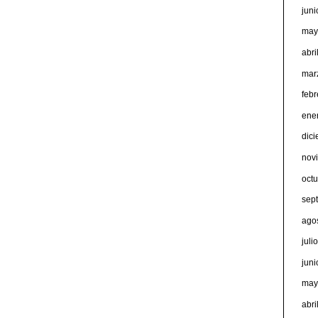
jun
may
abri
mar
feb
ene
dic
nov
oct
sep
ago
juli
jun
may
abri