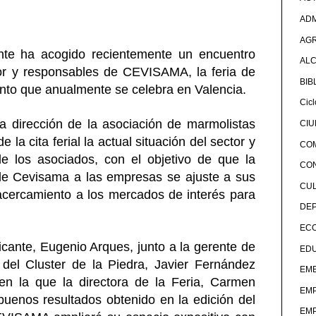
ADM
AG
te ha acogido recientemente un encuentro
ALC
tor y responsables de CEVISAMA, la feria de
BIB
nto que anualmente se celebra en Valencia.
Cicl
la dirección de la asociación de marmolistas
CI
 la cita ferial la actual situación del sector y
CO
de los asociados, con el objetivo de que la
CO
de Cevisama a las empresas se ajuste a sus
CU
acercamiento a los mercados de interés para
DE
EC
icante, Eugenio Arques, junto a la gerente de
ED
 del Cluster de la Piedra, Javier Fernández
EME
 en la que la directora de la Feria, Carmen
EM
 buenos resultados obtenido en la edición del
EM