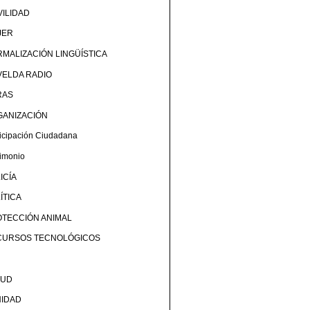
ILIDAD
JER
MALIZACIÓN LINGÜÍSTICA
ELDA RADIO
RAS
GANIZACIÓN
ticipación Ciudadana
rimonio
ICÍA
ÍTICA
TECCIÓN ANIMAL
CURSOS TECNOLÓGICOS
LUD
NIDAD