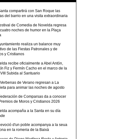
Santa compartirá con San Roque las
tas del barrio en una visita extraordinaria
Festival de Comedia de Novelda regresa
 cuatro noches de humor en la Plaça
a
Ayuntamiento realiza un balance muy
tivo de las Fiestas Patronales y de
s y Cristianos
lda recibe oficialmente a Abel Antón,
ín Fiz y Fermín Cacho en el marco de la
III Subida al Santuario
 Verbenas de Verano regresan a La
ieta para animar las noches de agosto
Federación de Comparsas da a conocer
 Premios de Moros y Cristianos 2026
elda acompaña a la Santa en su día
nde
devoció d'un poble acompanya a la seua
ona en la romeria de la Baixà
uvas de Diego Martínez Iñesta y Antonio