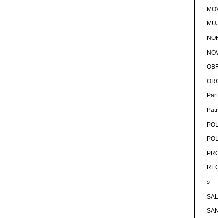
MOV
MU
NOR
NOV
OB
OR
Par
Pat
POL
POL
PRO
RE
s
SA
SA