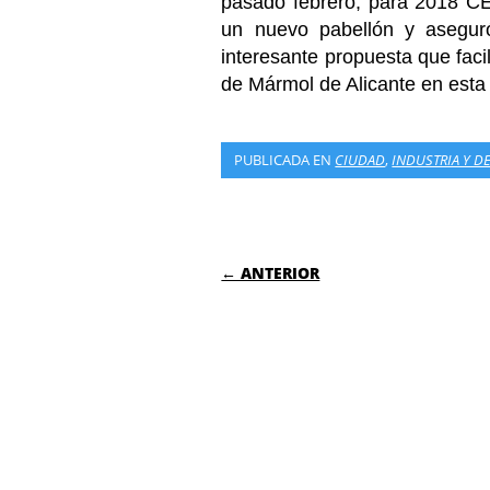
pasado febrero, para 2018 C
un nuevo pabellón y asegur
interesante propuesta que facil
de Mármol de Alicante en esta c
PUBLICADA EN
CIUDAD
,
INDUSTRIA Y D
NAVEGACIÓN DE
← ANTERIOR