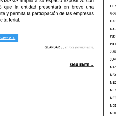
EVISAMA ampliará su espacio expositivo con
FIE
ó que la entidad presentará en breve una
ite y permita la participación de las empresas
GOB
ita ferial.
HA
IG
IND
ESARROLLO
IN
GUARDAR EL
enlace permanente
.
JUS
 ENTRADAS
JU
SIGUIENTE →
MAN
MA
MED
ME
ME
MO
MO