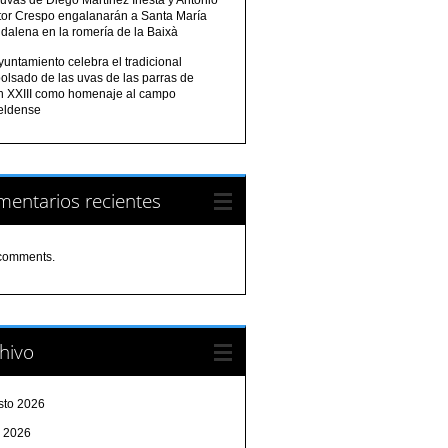
tor Crespo engalanarán a Santa María
dalena en la romería de la Baixà
yuntamiento celebra el tradicional
olsado de las uvas de las parras de
n XXIII como homenaje al campo
eldense
entarios recientes
comments.
hivo
sto 2026
o 2026