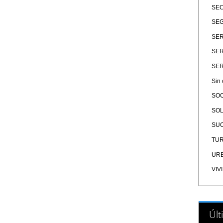
SE
SEG
SER
SER
SER
Sin 
SO
SOL
SU
TU
UR
VIV
Últ