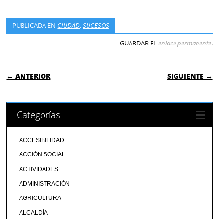
PUBLICADA EN
CIUDAD
,
SUCESOS
GUARDAR EL
enlace permanente
.
NAVEGACIÓN DE ENTRADAS
← ANTERIOR
SIGUIENTE →
Categorías
ACCESIBILIDAD
ACCIÓN SOCIAL
ACTIVIDADES
ADMINISTRACIÓN
AGRICULTURA
ALCALDÍA