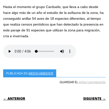
Hasta el momento el grupo Carduelis, que lleva a cabo desde
hace algo más de un año el estudio de la avifauna de la zona, ha
conseguido anillar 54 aves de 18 especies diferentes, al tiempo
que realiza censos periódicos que han detectado la presencia en
este paraje de 91 especies que utilizan la zona para migración,
cría e invernada.
PUBLICADA EN
MEDIO AMBIENTE
GUARDAR EL
enlace permanente
.
NAVEGACIÓN DE ENTRADAS
← ANTERIOR
SIGUIENTE →