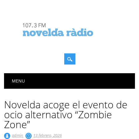
Menú principal
Saltar
MENU
al
contenido
Novelda acoge el evento de
ocio alternativo “Zombie
Zone”
admin
13 febrero, 2026