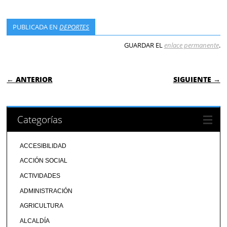
PUBLICADA EN
DEPORTES
GUARDAR EL
enlace permanente
.
NAVEGACIÓN DE ENTRADAS
← ANTERIOR
SIGUIENTE →
Categorías
ACCESIBILIDAD
ACCIÓN SOCIAL
ACTIVIDADES
ADMINISTRACIÓN
AGRICULTURA
ALCALDÍA