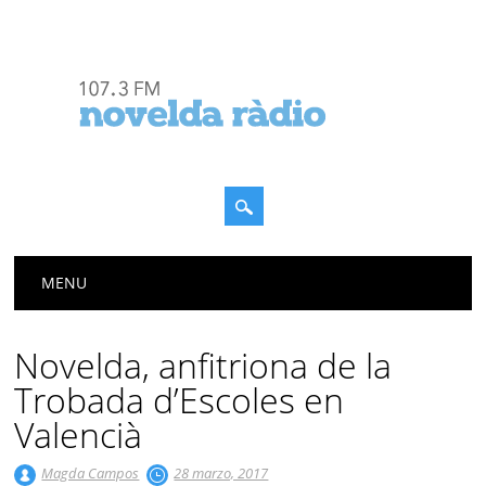
Menú principal
Saltar
MENU
al
contenido
Novelda, anfitriona de la
Trobada d’Escoles en
Valencià
Magda Campos
28 marzo, 2017