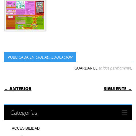
PUBLICADA EN
CIUDAD
,
EDUCACIÓN
GUARDAR EL
enlace permanente
.
NAVEGACIÓN DE ENTRADAS
← ANTERIOR
SIGUIENTE →
Categorías
ACCESIBILIDAD