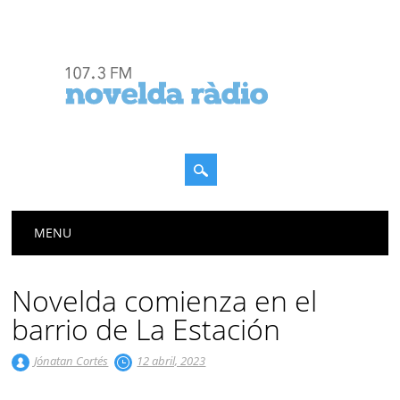
Menú principal
Saltar
MENU
al
contenido
Novelda comienza en el
barrio de La Estación
Jónatan Cortés
12 abril, 2023