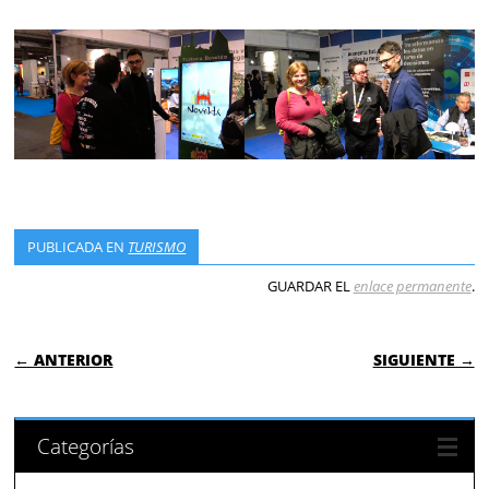
PUBLICADA EN
TURISMO
GUARDAR EL
enlace permanente
.
NAVEGACIÓN DE ENTRADAS
← ANTERIOR
SIGUIENTE →
Categorías