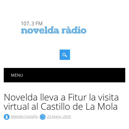
Menú principal
Saltar
MENU
al
contenido
Novelda lleva a Fitur la visita
virtual al Castillo de La Mola
Marieta Castaño
23 enero, 2026