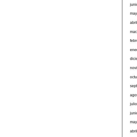
jun
may
abri
mar
feb
ene
dic
nov
oct
sep
ago
juli
jun
may
abri