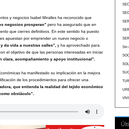
SE
SEG
entos y negocios Isabel Miralles ha reconocido que
SER
los negocios prosperan”
pero ha asegurado que en
SER
nto que cierres definitivos. En este sentido ha puesto
ienes apuestan por emprender un nuevo negocio o
SER
y da vida a nuestras calles”,
y ha aprovechado para
Sin 
on el objetivo de que las personas interesadas en iniciar
SO
n clara, acompañamiento y apoyo institucional”.
SOL
SU
Económicas ha manifestado su implicación en la mejora
mplificación de los procedimientos para ofrecer una
TU
itadora, que entienda la realidad del tejido económico
UR
 como obstáculo”.
VIV
Últ