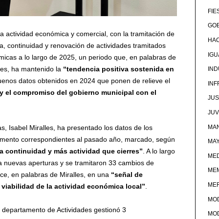
FIE
GOB
la actividad económica y comercial, con la tramitación de
HA
a, continuidad y renovación de actividades tramitados
IG
micas a lo largo de 2025, un periodo que, en palabras de
lles, ha mantenido la
“tendencia positiva sostenida en
IND
buenos datos obtenidos en 2024 que ponen de relieve el
IN
n y el compromiso del gobierno municipal con el
JUS
JU
, Isabel Miralles, ha presentado los datos de los
MAN
amento correspondientes al pasado año, marcado, según
MA
a continuidad y más actividad que cierres”
. A lo largo
MED
ra nuevas aperturas y se tramitaron 33 cambios de
ME
uce, en palabras de Miralles, en una
“señal de
ME
 viabilidad de la actividad económica local”
.
MO
l departamento de Actividades gestionó 3
MO