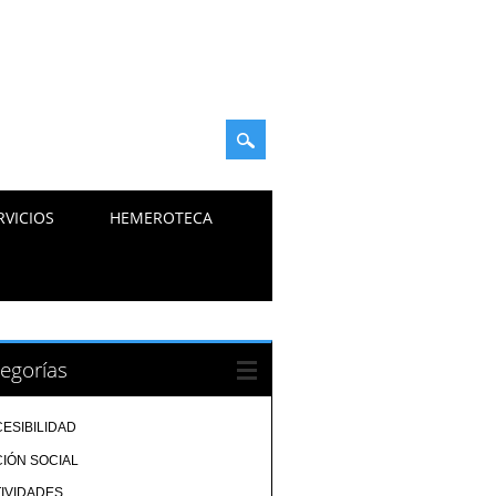
RVICIOS
HEMEROTECA
egorías
ESIBILIDAD
IÓN SOCIAL
IVIDADES