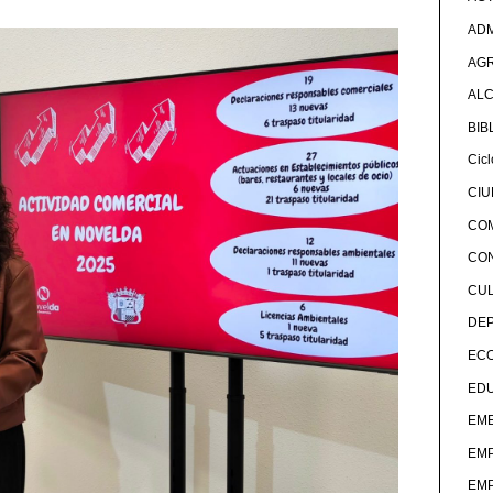
ADM
AG
ALC
BIB
Cicl
CI
CO
CO
CU
DE
EC
ED
EME
EM
EM