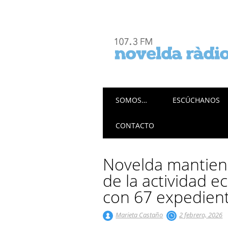
Menú principal
Saltar
SOMOS…
ESCÚCHANOS
al
contenido
CONTACTO
Novelda mantiene
de la actividad 
con 67 expedien
Marieta Castaño
2 febrero, 2026