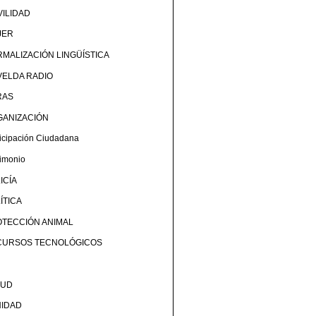
ILIDAD
JER
MALIZACIÓN LINGÜÍSTICA
ELDA RADIO
RAS
GANIZACIÓN
ticipación Ciudadana
rimonio
ICÍA
ÍTICA
TECCIÓN ANIMAL
CURSOS TECNOLÓGICOS
LUD
NIDAD