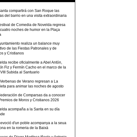
Santa compartirá con San Roque las
tas del barrio en una visita extraordinaria
Festival de Comedia de Novelda regresa
 cuatro noches de humor en la Plaça
a
Ayuntamiento realiza un balance muy
tivo de las Fiestas Patronales y de
s y Cristianos
lda recibe oficialmente a Abel Antón,
ín Fiz y Fermín Cacho en el marco de la
III Subida al Santuario
 Verbenas de Verano regresan a La
ieta para animar las noches de agosto
Federación de Comparsas da a conocer
 Premios de Moros y Cristianos 2026
elda acompaña a la Santa en su día
nde
devoció d'un poble acompanya a la seua
ona en la romeria de la Baixà
uvas de Diego Martínez Iñesta y Antonio