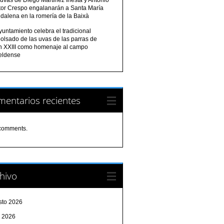
tor Crespo engalanarán a Santa María
dalena en la romería de la Baixà
yuntamiento celebra el tradicional
olsado de las uvas de las parras de
n XXIII como homenaje al campo
eldense
entarios recientes
comments.
hivo
sto 2026
o 2026