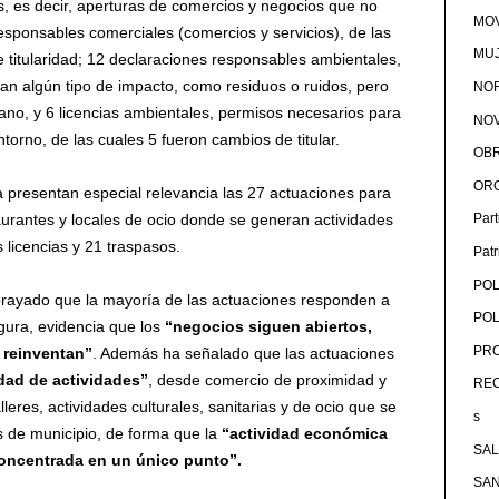
, es decir, aperturas de comercios y negocios que no
MOV
esponsables comerciales (comercios y servicios), de las
MU
 titularidad; 12 declaraciones responsables ambientales,
an algún tipo de impacto, como residuos o ruidos, pero
NOR
ano, y 6 licencias ambientales, permisos necesarios para
NOV
torno, de las cuales 5 fueron cambios de titular.
OB
OR
ía presentan especial relevancia las 27 actuaciones para
aurantes y locales de ocio donde se generan actividades
Par
 licencias y 21 traspasos.
Pat
POL
subrayado que la mayoría de las actuaciones responden a
POL
gura, evidencia que los
“negocios siguen abiertos,
PRO
 reinventan”
. Además ha señalado que las actuaciones
dad de actividades”
, desde comercio de proximidad y
RE
alleres, actividades culturales, sanitarias y de ocio que se
s
ios de municipio, de forma que la
“actividad económica
SA
 concentrada en un único punto”.
SA