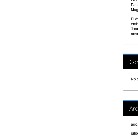
Pas
Mag
El A
emb
Jua
nov
Com
No 
Arc
ago
juli