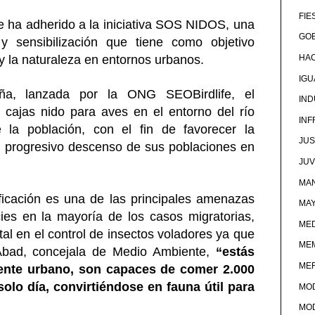
FIE
 ha adherido a la iniciativa SOS NIDOS, una
GOB
 sensibilización que tiene como objetivo
 y la naturaleza en entornos urbanos.
HA
IG
a, lanzada por la ONG SEOBirdlife, el
IND
 cajas nido para aves en el entorno del río
IN
la población, con el fin de favorecer la
JUS
 el progresivo descenso de sus poblaciones en
JU
MAN
ficación es una de las principales amenazas
MA
ies en la mayoría de los casos migratorias,
MED
al en el control de insectos voladores ya que
ME
bad, concejala de Medio Ambiente,
“estás
ME
iente urbano, son capaces de comer 2.000
lo día, convirtiéndose en fauna útil para
MO
MO