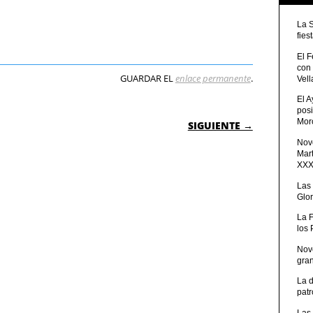
La 
fies
El 
con
GUARDAR EL
enlace permanente
.
Vell
El 
posi
 ENTRADAS
Moro
SIGUIENTE →
Nove
Mart
XXXV
Las
Glor
La 
los
Nov
gra
La 
patr
Las 