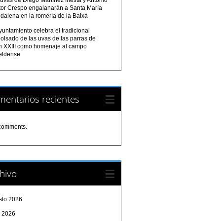
tor Crespo engalanarán a Santa María
dalena en la romería de la Baixà
yuntamiento celebra el tradicional
olsado de las uvas de las parras de
n XXIII como homenaje al campo
eldense
entarios recientes
comments.
hivo
sto 2026
o 2026