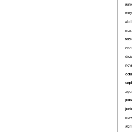
jun
may
abri
mar
feb
ene
dic
nov
oct
sep
ago
juli
jun
may
abri