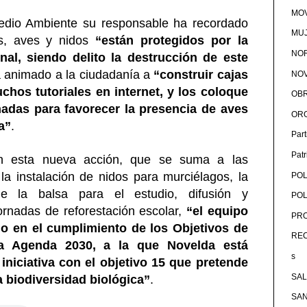
MOV
dio Ambiente su responsable ha recordado
MU
s, aves y nidos
“están protegidos por la
NOR
nal, siendo delito la destrucción de este
 animado a la ciudadanía a
“construir cajas
NOV
chos tutoriales en internet, y los coloque
OB
hadas para favorecer la presencia de aves
OR
a”
.
Par
Pat
 esta nueva acción, que se suma a las
la instalación de nidos para murciélagos, la
POL
de la balsa para el estudio, difusión y
POL
jornadas de reforestación escolar,
“el equipo
PRO
o en el cumplimiento de los Objetivos de
RE
la Agenda 2030, a la que Novelda está
s
 iniciativa con el objetivo 15 que pretende
SA
a biodiversidad biológica”
.
SA