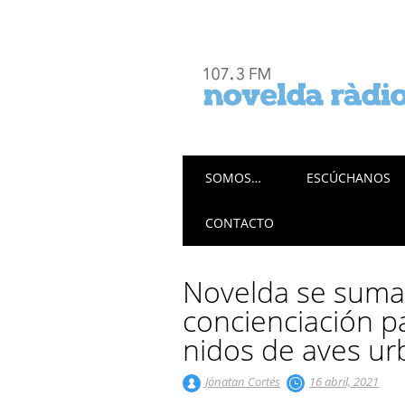
Menú principal
Saltar
SOMOS…
ESCÚCHANOS
al
contenido
CONTACTO
Novelda se suma
concienciación pa
nidos de aves u
Jónatan Cortés
16 abril, 2021