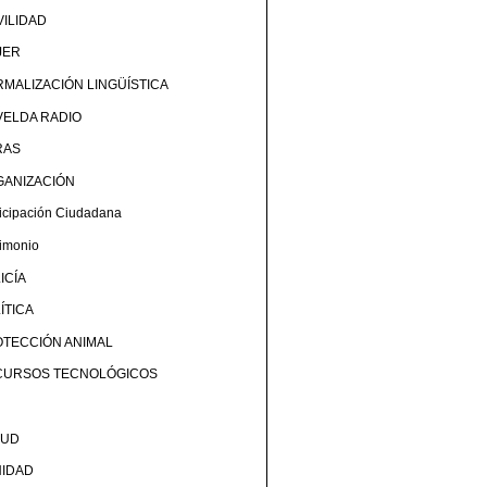
ILIDAD
JER
MALIZACIÓN LINGÜÍSTICA
ELDA RADIO
RAS
GANIZACIÓN
ticipación Ciudadana
rimonio
ICÍA
ÍTICA
TECCIÓN ANIMAL
CURSOS TECNOLÓGICOS
LUD
NIDAD