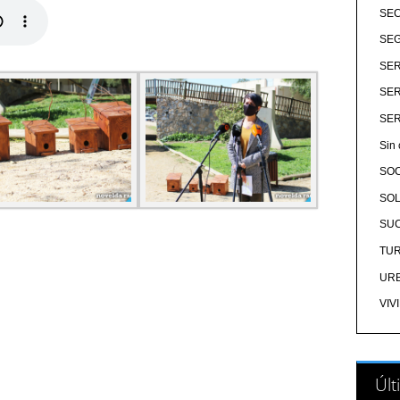
SE
SEG
SER
SER
SER
Sin 
SO
SOL
SU
TU
UR
VIV
Últ