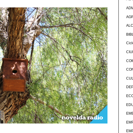
ADM
AG
ALC
BIB
Cicl
CI
CO
CO
CU
DE
EC
ED
EME
EM
EM