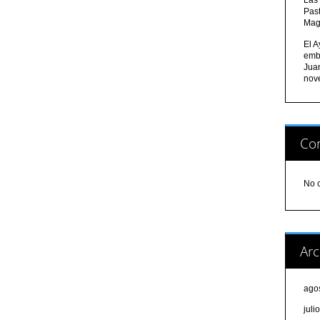
Pas
Mag
El A
emb
Jua
nov
Com
No 
Arc
ago
juli