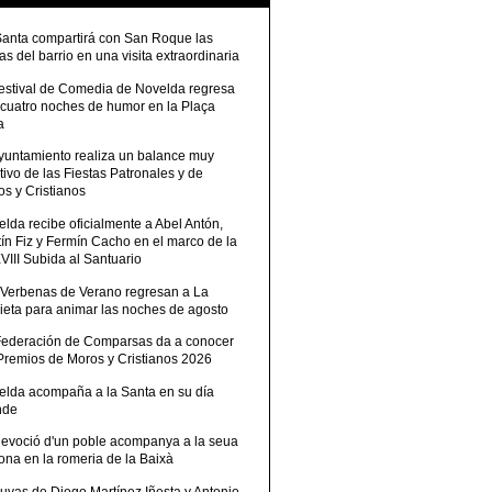
Santa compartirá con San Roque las
tas del barrio en una visita extraordinaria
Festival de Comedia de Novelda regresa
 cuatro noches de humor en la Plaça
a
Ayuntamiento realiza un balance muy
tivo de las Fiestas Patronales y de
s y Cristianos
lda recibe oficialmente a Abel Antón,
ín Fiz y Fermín Cacho en el marco de la
III Subida al Santuario
 Verbenas de Verano regresan a La
ieta para animar las noches de agosto
Federación de Comparsas da a conocer
 Premios de Moros y Cristianos 2026
elda acompaña a la Santa en su día
nde
devoció d'un poble acompanya a la seua
ona en la romeria de la Baixà
uvas de Diego Martínez Iñesta y Antonio