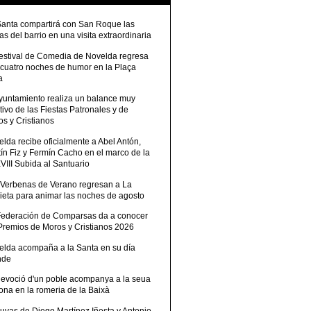
Santa compartirá con San Roque las
tas del barrio en una visita extraordinaria
Festival de Comedia de Novelda regresa
 cuatro noches de humor en la Plaça
a
Ayuntamiento realiza un balance muy
tivo de las Fiestas Patronales y de
s y Cristianos
lda recibe oficialmente a Abel Antón,
ín Fiz y Fermín Cacho en el marco de la
III Subida al Santuario
 Verbenas de Verano regresan a La
ieta para animar las noches de agosto
Federación de Comparsas da a conocer
 Premios de Moros y Cristianos 2026
elda acompaña a la Santa en su día
nde
devoció d'un poble acompanya a la seua
ona en la romeria de la Baixà
uvas de Diego Martínez Iñesta y Antonio