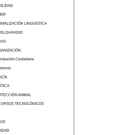
ILIDAD
JER
MALIZACIÓN LINGÜÍSTICA
ELDA RADIO
RAS
GANIZACIÓN
ticipación Ciudadana
rimonio
ICÍA
ÍTICA
TECCIÓN ANIMAL
CURSOS TECNOLÓGICOS
LUD
NIDAD