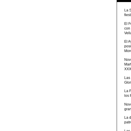
La 
fies
El 
con
Vell
El 
posi
Moro
Nove
Mart
XXXV
Las
Glor
La 
los
Nov
gra
La 
patr
Las 