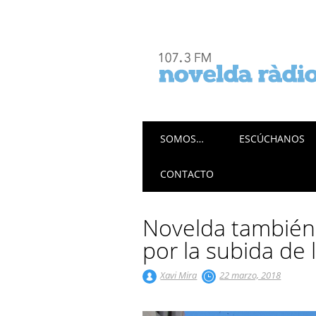
Menú principal
Saltar
SOMOS…
ESCÚCHANOS
al
contenido
CONTACTO
Novelda también 
por la subida de
Xavi Mira
22 marzo, 2018