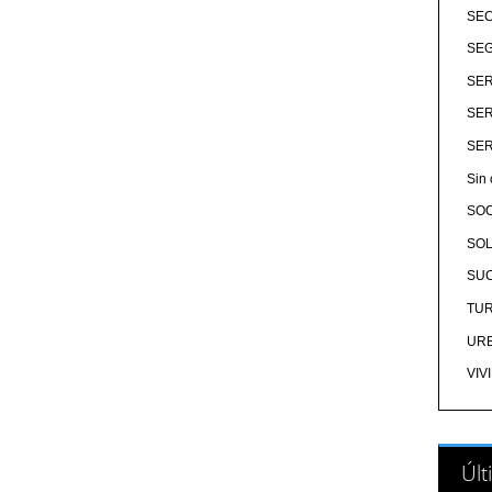
SE
SEG
SER
SER
SER
Sin 
SO
SOL
SU
TU
UR
VIV
Últ