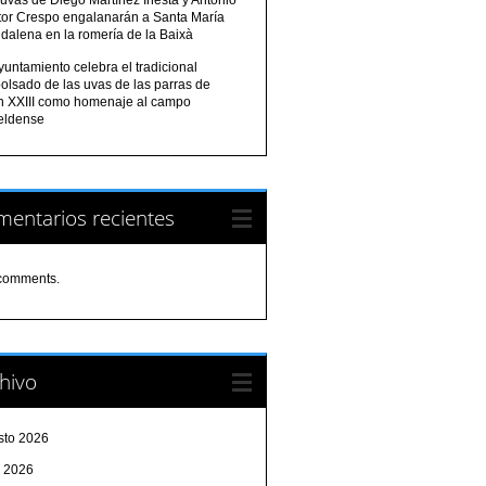
tor Crespo engalanarán a Santa María
dalena en la romería de la Baixà
yuntamiento celebra el tradicional
olsado de las uvas de las parras de
n XXIII como homenaje al campo
eldense
entarios recientes
comments.
hivo
sto 2026
o 2026