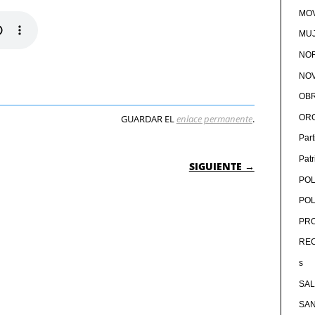
MOV
MU
NOR
NOV
OB
GUARDAR EL
enlace permanente
.
OR
Par
 ENTRADAS
Pat
SIGUIENTE →
POL
POL
PRO
RE
s
SA
SA