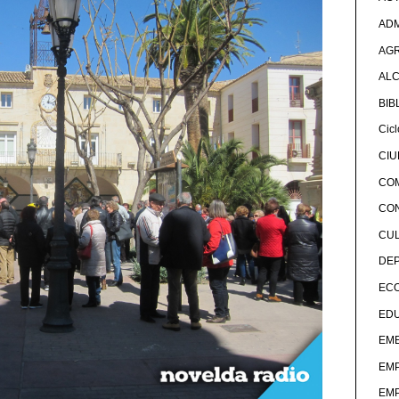
ADM
AG
ALC
BIB
Cicl
CI
CO
CO
CU
DE
EC
ED
EME
EM
EM