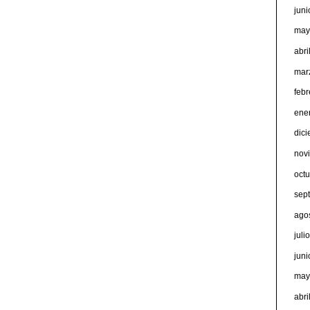
jun
may
abri
mar
feb
ene
dic
nov
oct
sep
ago
juli
jun
may
abri