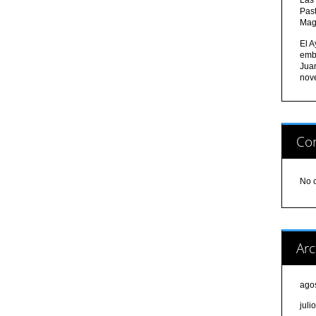
Pas
Mag
El A
emb
Jua
nov
Com
No 
Arc
ago
juli