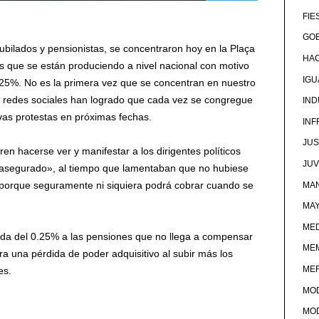
FIE
GOB
bilados y pensionistas, se concentraron hoy en la Plaça
HA
es que se están produciendo a nivel nacional con motivo
IG
.25%. No es la primera vez que se concentran en nuestro
s redes sociales han logrado que cada vez se congregue
IND
as protestas en próximas fechas.
IN
JUS
en hacerse ver y manifestar a los dirigentes políticos
JU
a asegurado», al tiempo que lamentaban que no hubiese
«porque seguramente ni siquiera podrá cobrar cuando se
MAN
MA
MED
ida del 0.25% a las pensiones que no llega a compensar
ME
ra una pérdida de poder adquisitivo al subir más los
ME
es.
MO
MO