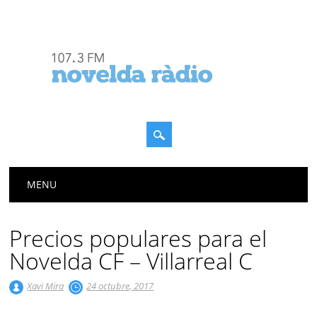
Menú principal
Saltar
MENU
al
contenido
Precios populares para el
Novelda CF – Villarreal C
Xavi Mira
24 octubre, 2017