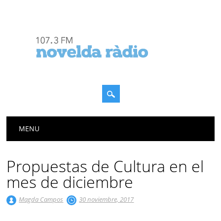
Menú principal
Saltar
MENU
al
contenido
Propuestas de Cultura en el
mes de diciembre
Magda Campos
30 noviembre, 2017