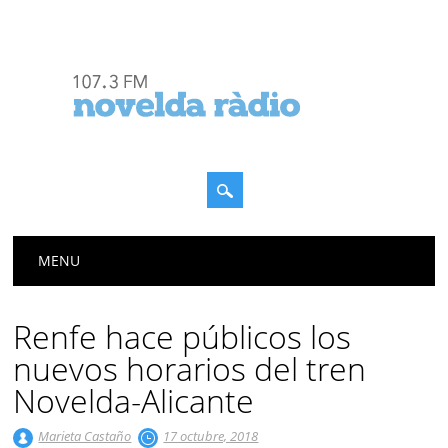
Menú principal
Saltar
MENU
al
contenido
Renfe hace públicos los
nuevos horarios del tren
Novelda-Alicante
Marieta Castaño
17 octubre, 2018