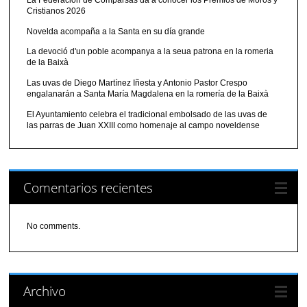
La Federación de Comparsas da a conocer los Premios de Moros y
Cristianos 2026
Novelda acompaña a la Santa en su día grande
La devoció d'un poble acompanya a la seua patrona en la romeria
de la Baixà
Las uvas de Diego Martínez Iñesta y Antonio Pastor Crespo
engalanarán a Santa María Magdalena en la romería de la Baixà
El Ayuntamiento celebra el tradicional embolsado de las uvas de
las parras de Juan XXIII como homenaje al campo noveldense
Comentarios recientes
No comments.
Archivo