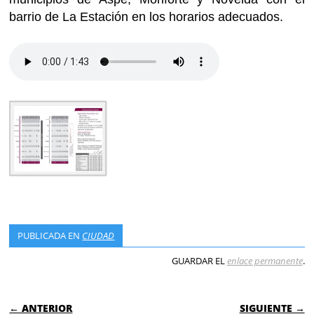
barrio de La Estación en los horarios adecuados.
PUBLICADA EN
CIUDAD
GUARDAR EL
enlace permanente
.
NAVEGACIÓN DE ENTRADAS
← ANTERIOR
SIGUIENTE →