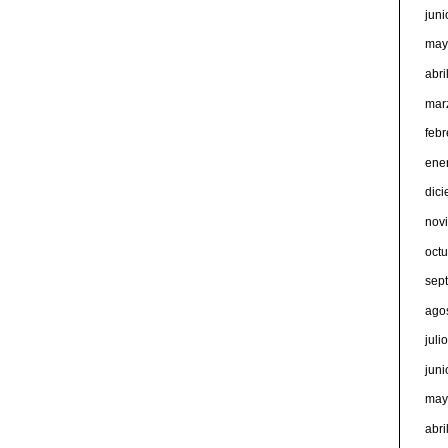
jun
may
abri
mar
feb
ene
dic
nov
oct
sep
ago
juli
jun
may
abri