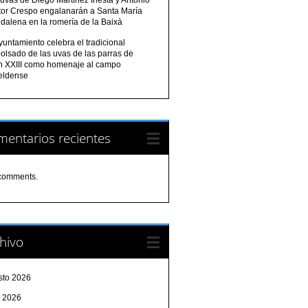
tor Crespo engalanarán a Santa María
dalena en la romería de la Baixà
yuntamiento celebra el tradicional
olsado de las uvas de las parras de
n XXIII como homenaje al campo
eldense
entarios recientes
comments.
hivo
sto 2026
o 2026