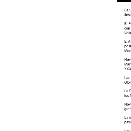
La 
fies
El 
con
Vell
El 
posi
Moro
Nove
Mart
XXXV
Las
Glor
La 
los
Nov
gra
La 
patr
Las 