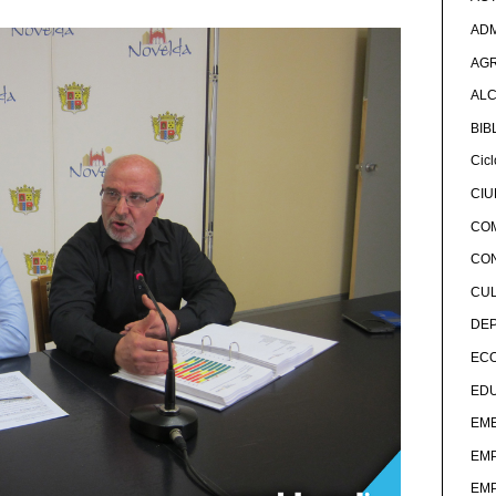
ADM
AG
ALC
BIB
Cicl
CI
CO
CO
CU
DE
EC
ED
EME
EM
EM