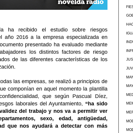
FIE
GOB
HA
a ha recibido el estudio sobre riesgos
IG
el año 2016 a la empresa especializada en
IND
l documento presentado ha evaluado mediante
IN
bajadores los distintos factores de riesgo
ados de las diferentes características de los
JUS
zación.
JU
MAN
todas las empresas, se realizó a principios de
MA
que componían en aquel momento la plantilla
MED
 confidencialidad, que según Pascual Díez,
esgos laborales del Ayuntamiento,
“ha sido
ME
validez del trabajo y nos va a permitir ver
ME
partamentos, sexo, edad, antigüedad,
MO
ad que nos ayudará a detectar con más
MO