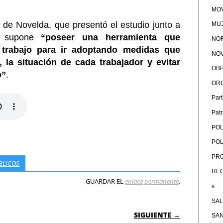
MOV
de Novelda, que presentó el estudio junto a
MU
jo supone
“poseer una herramienta que
NOR
e trabajo para ir adoptando medidas que
NOV
, la situación de cada trabajador y evitar
OB
o”
.
OR
Par
Pat
POL
POL
PRO
BLICOS
RE
GUARDAR EL
enlace permanente
.
s
SA
 ENTRADAS
SIGUIENTE →
SA