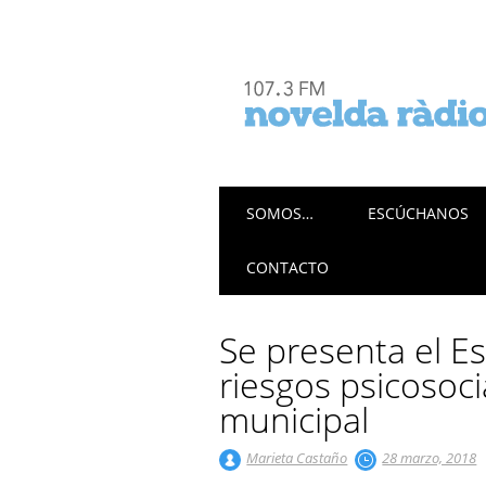
Menú principal
Saltar
SOMOS…
ESCÚCHANOS
al
contenido
CONTACTO
Se presenta el E
riesgos psicosocia
municipal
Marieta Castaño
28 marzo, 2018