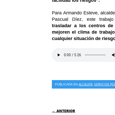
facilidad los riesgos”.
Para Armando Esteve, alcalde 
Pascual Díez, este traba
trasladar a los centros d
mejoren el clima de trabajo
cualquier situación de riesg
PUBLICADA EN
ALCALDÍA
,
SERVICIOS PÚ
NAVEGACIÓN DE
← ANTERIOR