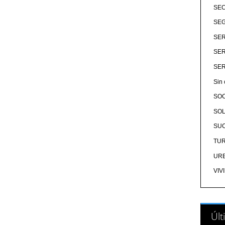
SE
SEG
SER
SER
SER
Sin 
SO
SOL
SU
TU
UR
VIV
Últ