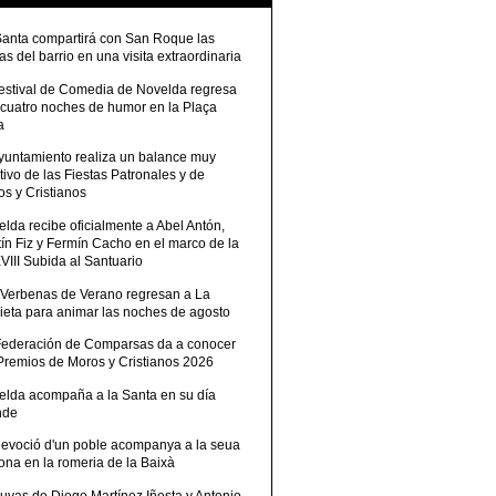
Santa compartirá con San Roque las
tas del barrio en una visita extraordinaria
Festival de Comedia de Novelda regresa
 cuatro noches de humor en la Plaça
a
Ayuntamiento realiza un balance muy
tivo de las Fiestas Patronales y de
s y Cristianos
lda recibe oficialmente a Abel Antón,
ín Fiz y Fermín Cacho en el marco de la
III Subida al Santuario
 Verbenas de Verano regresan a La
ieta para animar las noches de agosto
Federación de Comparsas da a conocer
 Premios de Moros y Cristianos 2026
elda acompaña a la Santa en su día
nde
devoció d'un poble acompanya a la seua
ona en la romeria de la Baixà
uvas de Diego Martínez Iñesta y Antonio