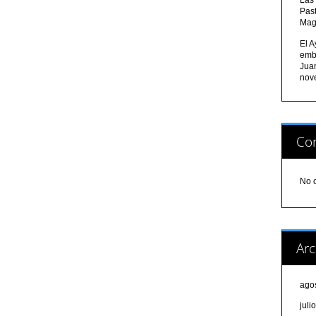
Pas
Mag
El A
emb
Jua
nov
Com
No 
Arc
ago
juli