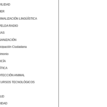
ILIDAD
JER
MALIZACIÓN LINGÜÍSTICA
ELDA RADIO
RAS
GANIZACIÓN
ticipación Ciudadana
rimonio
ICÍA
ÍTICA
TECCIÓN ANIMAL
CURSOS TECNOLÓGICOS
LUD
NIDAD