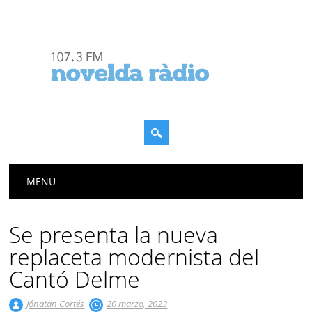
Menú principal
Saltar
MENU
al
contenido
Se presenta la nueva
replaceta modernista del
Cantó Delme
Jónatan Cortés
20 marzo, 2023