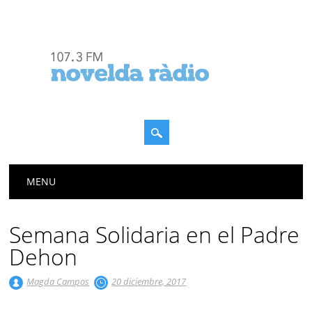
Menú principal
Saltar
MENU
al
contenido
Semana Solidaria en el Padre
Dehon
Magda Campos
20 diciembre, 2017