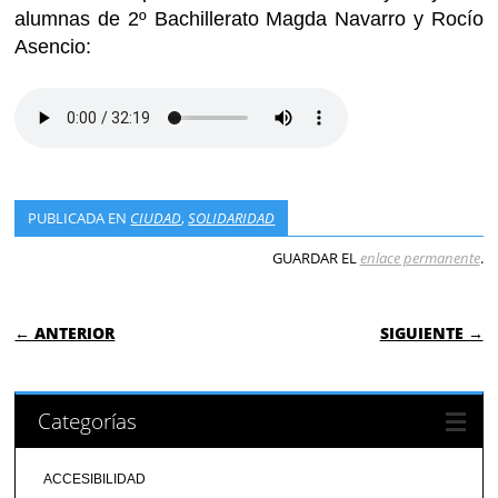
alumnas de 2º Bachillerato Magda Navarro y Rocío
Asencio:
PUBLICADA EN
CIUDAD
,
SOLIDARIDAD
GUARDAR EL
enlace permanente
.
NAVEGACIÓN DE ENTRADAS
← ANTERIOR
SIGUIENTE →
Categorías
ACCESIBILIDAD