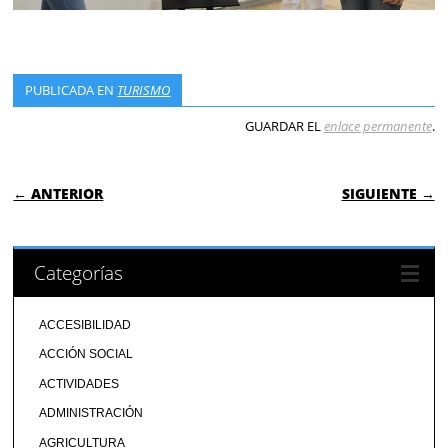
PUBLICADA EN
TURISMO
GUARDAR EL
enlace permanente
.
NAVEGACIÓN DE ENTRADAS
← ANTERIOR
SIGUIENTE →
Categorías
ACCESIBILIDAD
ACCIÓN SOCIAL
ACTIVIDADES
ADMINISTRACIÓN
AGRICULTURA