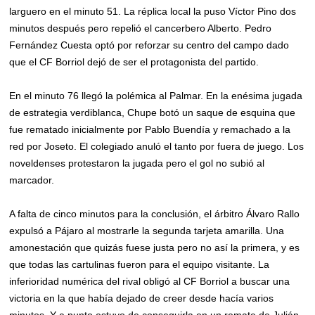
larguero en el minuto 51. La réplica local la puso Víctor Pino dos
minutos después pero repelió el cancerbero Alberto. Pedro
Fernández Cuesta optó por reforzar su centro del campo dado
que el CF Borriol dejó de ser el protagonista del partido.
En el minuto 76 llegó la polémica al Palmar. En la enésima jugada
de estrategia verdiblanca, Chupe botó un saque de esquina que
fue rematado inicialmente por Pablo Buendía y remachado a la
red por Joseto. El colegiado anuló el tanto por fuera de juego. Los
noveldenses protestaron la jugada pero el gol no subió al
marcador.
A falta de cinco minutos para la conclusión, el árbitro Álvaro Rallo
expulsó a Pájaro al mostrarle la segunda tarjeta amarilla. Una
amonestación que quizás fuese justa pero no así la primera, y es
que todas las cartulinas fueron para el equipo visitante. La
inferioridad numérica del rival obligó al CF Borriol a buscar una
victoria en la que había dejado de creer desde hacía varios
minutos. Y a punto estuvo de conseguirla en un remate de Julián