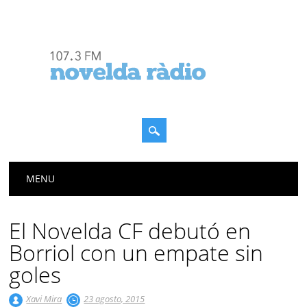
Menú principal
Saltar
MENU
al
contenido
El Novelda CF debutó en
Borriol con un empate sin
goles
Xavi Mira
23 agosto, 2015