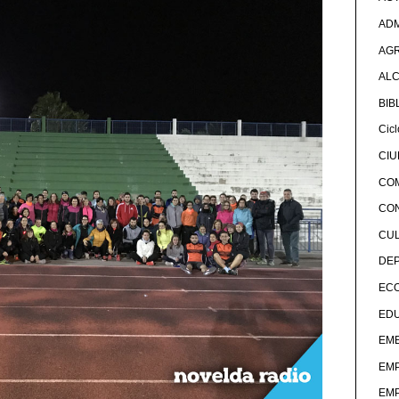
ADM
AG
ALC
BIB
Cicl
CI
CO
CO
CU
DE
EC
ED
EME
EM
EM