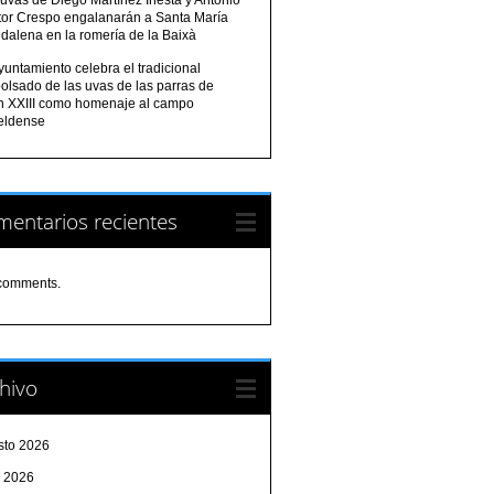
tor Crespo engalanarán a Santa María
dalena en la romería de la Baixà
yuntamiento celebra el tradicional
olsado de las uvas de las parras de
n XXIII como homenaje al campo
eldense
entarios recientes
comments.
hivo
sto 2026
o 2026