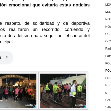
ión emocional que evitaría estas noticias
MOV
MU
NOR
 respeto, de solidaridad y de deportiva
NOV
dos realizaron un recorrido, corriendo y
OB
sta de atletismo para seguir por el cauce del
nicipal.
OR
Par
Pat
POL
POL
PRO
RE
s
SA
SA