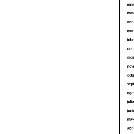
jun
may
abri
mar
feb
ene
dic
nov
oct
sep
ago
juli
jun
may
abri