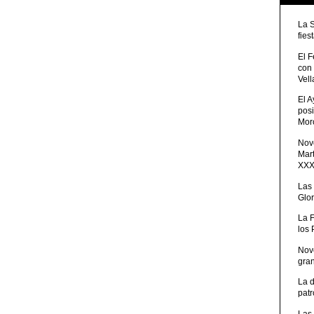
La 
fies
El 
con
Vell
El 
posi
Moro
Nove
Mart
XXXV
Las
Glor
La 
los
Nov
gra
La 
patr
Las 