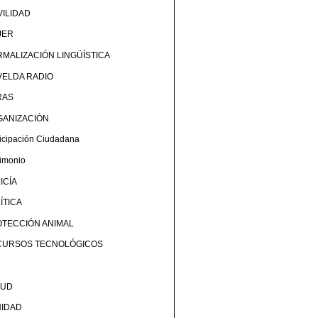
ILIDAD
JER
MALIZACIÓN LINGÜÍSTICA
ELDA RADIO
RAS
GANIZACIÓN
ticipación Ciudadana
rimonio
ICÍA
ÍTICA
TECCIÓN ANIMAL
CURSOS TECNOLÓGICOS
LUD
NIDAD