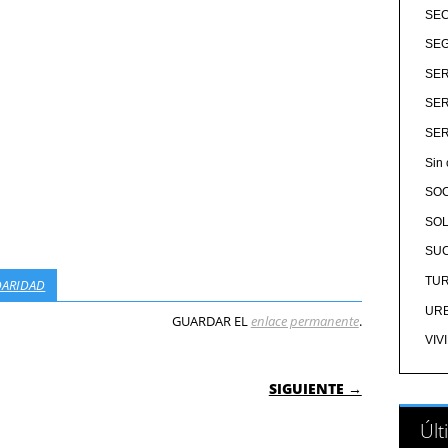
SE
SEG
SER
SER
SER
Sin 
SO
SOL
SU
TU
DARIDAD
UR
GUARDAR EL
enlace permanente
.
VIV
 ENTRADAS
SIGUIENTE →
Últ