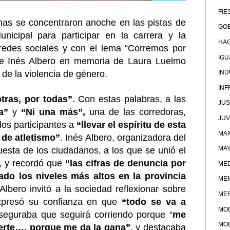
FIE
as se concentraron anoche en las pistas de
GOB
unicipal para participar en la carrera y la
HA
redes sociales y con el lema “Corremos por
IG
se Inés Albero en memoria de Laura Luelmo
n de la violencia de género.
IND
IN
otras, por todas”
. Con estas palabras, a las
JUS
a”
y
“Ni una más”,
una de las corredoras,
JU
los participantes a
“llevar el espíritu de esta
MAN
 de atletismo”
. Inés Albero, organizadora del
MA
uesta de los ciudadanos, a los que se unió el
, y recordó que
“las cifras de denuncia por
MED
ado los niveles más altos en la provincia
ME
Albero invitó a la sociedad reflexionar sobre
ME
xpresó su confianza en que
“todo se va a
MO
aseguraba que seguirá corriendo porque “
me
MO
uerte…, porque me da la gana”
, y destacaba