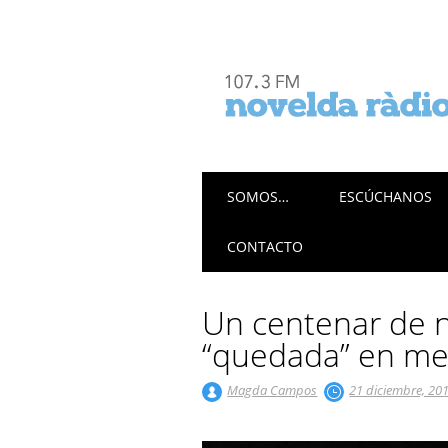
Menú principal
Saltar
SOMOS…
ESCÚCHANOS
al
contenido
CONTACTO
Un centenar de n
“quedada” en me
Magda Campos
21 diciembre, 20