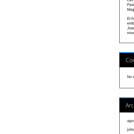
Pas
Mag
El A
emb
Jua
nov
Com
No 
Arc
ago
juli