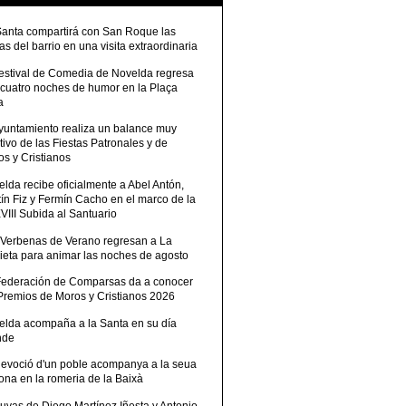
Santa compartirá con San Roque las
tas del barrio en una visita extraordinaria
Festival de Comedia de Novelda regresa
 cuatro noches de humor en la Plaça
a
Ayuntamiento realiza un balance muy
tivo de las Fiestas Patronales y de
s y Cristianos
lda recibe oficialmente a Abel Antón,
ín Fiz y Fermín Cacho en el marco de la
III Subida al Santuario
 Verbenas de Verano regresan a La
ieta para animar las noches de agosto
Federación de Comparsas da a conocer
 Premios de Moros y Cristianos 2026
elda acompaña a la Santa en su día
nde
devoció d'un poble acompanya a la seua
ona en la romeria de la Baixà
uvas de Diego Martínez Iñesta y Antonio