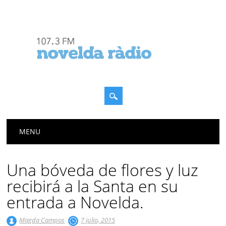
Menú principal
Saltar
MENU
al
contenido
Una bóveda de flores y luz
recibirá a la Santa en su
entrada a Novelda.
Magda Campos
7 julio, 2015