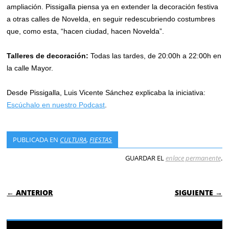
ampliación. Pissigalla piensa ya en extender la decoración festiva
a otras calles de Novelda, en seguir redescubriendo costumbres
que, como esta, “hacen ciudad, hacen Novelda”.
Talleres de decoración:
Todas las tardes, de 20:00h a 22:00h en
la calle Mayor.
Desde Pissigalla, Luis Vicente Sánchez explicaba la iniciativa:
Escúchalo en nuestro Podcast
.
PUBLICADA EN
CULTURA
,
FIESTAS
GUARDAR EL
enlace permanente
.
NAVEGACIÓN DE ENTRADAS
← ANTERIOR
SIGUIENTE →