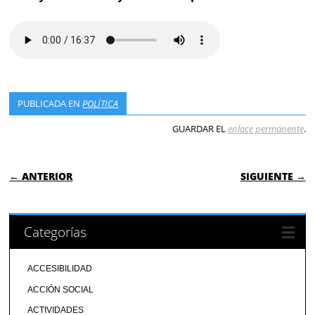
PUBLICADA EN
POLÍTICA
GUARDAR EL
enlace permanente
.
NAVEGACIÓN DE ENTRADAS
← ANTERIOR
SIGUIENTE →
Categorías
ACCESIBILIDAD
ACCIÓN SOCIAL
ACTIVIDADES