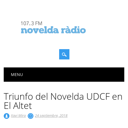
Menú principal
Saltar
MENU
al
contenido
Triunfo del Novelda UDCF en
El Altet
Xavi Mira
24 septiembre, 2018