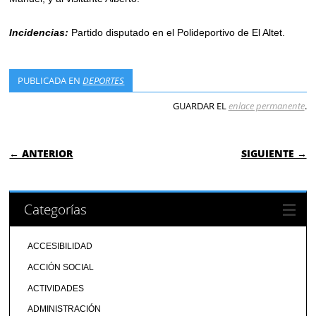
Incidencias:
Partido disputado en el Polideportivo de El Altet.
PUBLICADA EN
DEPORTES
GUARDAR EL
enlace permanente
.
NAVEGACIÓN DE ENTRADAS
← ANTERIOR
SIGUIENTE →
Categorías
ACCESIBILIDAD
ACCIÓN SOCIAL
ACTIVIDADES
ADMINISTRACIÓN