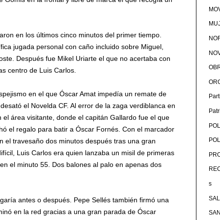
MOV
MU
ron en los últimos cinco minutos del primer tiempo.
NOR
fica jugada personal con caño incluido sobre Miguel,
NOV
oste. Después fue Mikel Uriarte el que no acertaba con
OB
as centro de Luis Carlos.
OR
spejismo en el que Óscar Amat impedía un remate de
Par
desató el Novelda CF. Al error de la zaga verdiblanca en
Pat
n el área visitante, donde el capitán Gallardo fue el que
POL
hó el regalo para batir a Óscar Fornés. Con el marcador
POL
 en el travesaño dos minutos después tras una gran
fícil, Luis Carlos era quien lanzaba un misil de primeras
PRO
na en el minuto 55. Dos balones al palo en apenas dos
RE
s
SA
llegaría antes o después. Pepe Sellés también firmó una
rminó en la red gracias a una gran parada de Óscar
SA