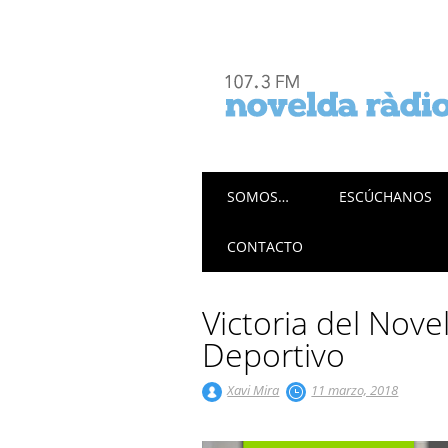
Menú principal
Saltar
SOMOS…
ESCÚCHANOS
al
contenido
CONTACTO
Victoria del Nove
Deportivo
Xavi Mira
11 marzo, 2018