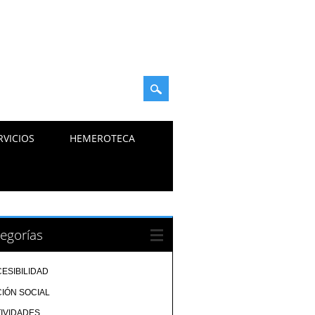
RVICIOS
HEMEROTECA
egorías
ESIBILIDAD
IÓN SOCIAL
IVIDADES