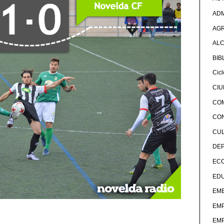
ADM
AG
ALC
BIB
Cicl
CI
CO
CO
CU
DE
EC
ED
EME
EM
EM