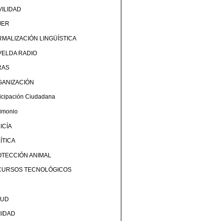
ILIDAD
JER
MALIZACIÓN LINGÜÍSTICA
ELDA RADIO
RAS
GANIZACIÓN
ticipación Ciudadana
rimonio
ICÍA
ÍTICA
TECCIÓN ANIMAL
CURSOS TECNOLÓGICOS
LUD
NIDAD