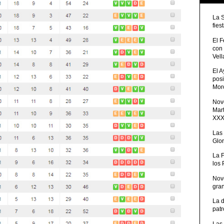
La 
fies
El 
con
Vell
El 
posi
Moro
Nove
Mart
XXXV
Las
Glor
La 
los
Nov
gra
La 
patr
Las 