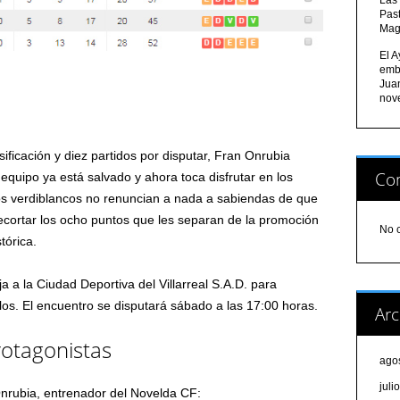
Pas
Mag
El A
emb
Jua
nov
ificación y diez partidos por disputar, Fran Onrubia
Com
quipo ya está salvado y ahora toca disfrutar en los
Los verdiblancos no renuncian a nada a sabiendas de que
recortar los ocho puntos que les separan de la promoción
No 
tórica.
a a la Ciudad Deportiva del Villarreal S.A.D. para
illos. El encuentro se disputará sábado a las 17:00 horas.
Arc
rotagonistas
ago
juli
nrubia, entrenador del Novelda CF: