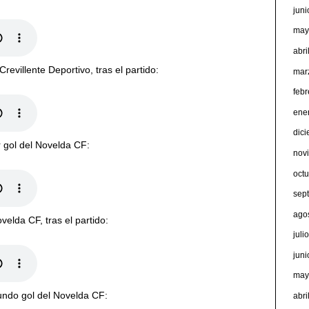
jun
may
abri
revillente Deportivo, tras el partido:
mar
feb
ene
dic
r gol del Novelda CF:
nov
oct
sep
ago
elda CF, tras el partido:
juli
jun
may
gundo gol del Novelda CF:
abri