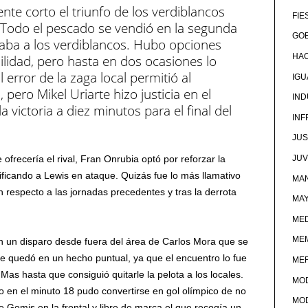
te corto el triunfo de los verdiblancos
FIE
. Todo el pescado se vendió en la segunda
GOB
taba a los verdiblancos. Hubo opciones
HA
uilidad, pero hasta en dos ocasiones lo
error de la zaga local permitió al
IG
 pero Mikel Uriarte hizo justicia en el
IND
 victoria a diez minutos para el final del
IN
JUS
JU
frecería el rival, Fran Onrubia optó por reforzar la
ficando a Lewis en ataque. Quizás fue lo más llamativo
MAN
n respecto a las jornadas precedentes y tras la derrota
MA
MED
ME
un disparo desde fuera del área de Carlos Mora que se
e quedó en un hecho puntual, ya que el encuentro lo fue
ME
as hasta que consiguió quitarle la pelota a los locales.
MO
en el minuto 18 pudo convertirse en gol olímpico de no
MO
e Gomis en la frontal y libre de marca el que recogía un