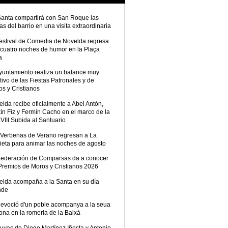
Santa compartirá con San Roque las
tas del barrio en una visita extraordinaria
Festival de Comedia de Novelda regresa
 cuatro noches de humor en la Plaça
a
Ayuntamiento realiza un balance muy
tivo de las Fiestas Patronales y de
s y Cristianos
lda recibe oficialmente a Abel Antón,
ín Fiz y Fermín Cacho en el marco de la
III Subida al Santuario
 Verbenas de Verano regresan a La
ieta para animar las noches de agosto
Federación de Comparsas da a conocer
 Premios de Moros y Cristianos 2026
elda acompaña a la Santa en su día
nde
devoció d'un poble acompanya a la seua
ona en la romeria de la Baixà
uvas de Diego Martínez Iñesta y Antonio