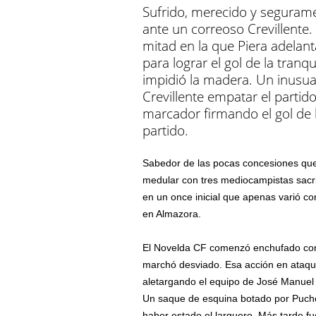
Sufrido, merecido y seguramen
ante un correoso Crevillente
mitad en la que Piera adelan
para lograr el gol de la tranq
impidió la madera. Un inusual 
Crevillente empatar el partido,
marcador firmando el gol de la
partido.
Sabedor de las pocas concesiones que o
medular con tres mediocampistas sacri
en un once inicial que apenas varió co
en Almazora.
El Novelda CF comenzó enchufado con 
marchó desviado. Esa acción en ataqu
aletargando el equipo de José Manuel M
Un saque de esquina botado por Pucho 
haber estado el larguero. Más tarde fu