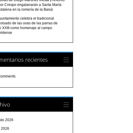
tor Crespo engalanarán a Santa María
dalena en la romería de la Baixà
yuntamiento celebra el tradicional
olsado de las uvas de las parras de
n XXIII como homenaje al campo
eldense
entarios recientes
comments.
hivo
sto 2026
o 2026