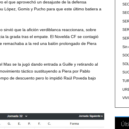
ivo el que aprovechó un desajuste de la defensa
SE
amu López, Gomis y Pucho para que este último batiera a
SEG
SER
o sirvió que la afición verdiblanca reaccionara, sobre
SER
acia la grada tras el empate. El Novelda CF se contagió
SER
rte remachaba a la red una balón prolongado de Piera
Sin 
SO
SOL
 Mas se la jugó dando entrada a Guille y retirando al
 movimiento táctico sustituyendo a Piera por Pablo
SU
empo de descuento pero lo impidió Raúl Poveda bajo
TU
UR
VIV
Últ