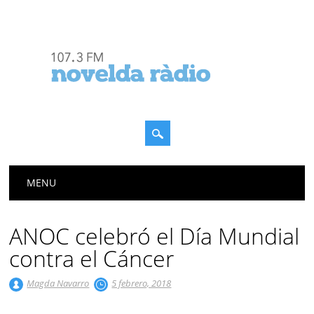
Menú principal
Saltar
MENU
al
contenido
ANOC celebró el Día Mundial
contra el Cáncer
Magda Navarro
5 febrero, 2018