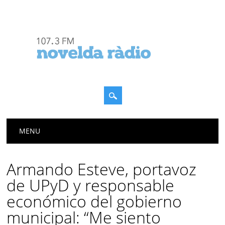
Menú principal
Saltar
MENU
al
contenido
Armando Esteve, portavoz
de UPyD y responsable
económico del gobierno
municipal: “Me siento