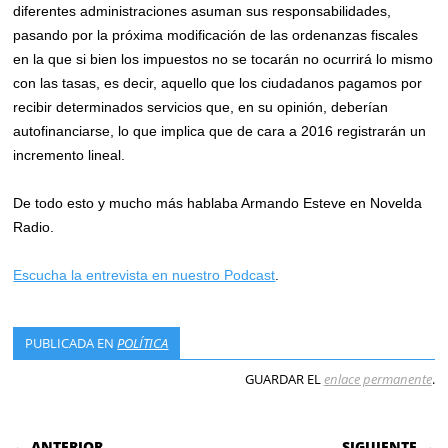
diferentes administraciones asuman sus responsabilidades,
pasando por la próxima modificación de las ordenanzas fiscales
en la que si bien los impuestos no se tocarán no ocurrirá lo mismo
con las tasas, es decir, aquello que los ciudadanos pagamos por
recibir determinados servicios que, en su opinión, deberían
autofinanciarse, lo que implica que de cara a 2016 registrarán un
incremento lineal.
De todo esto y mucho más hablaba Armando Esteve en Novelda
Radio.
Escucha la entrevista en nuestro Podcast
.
PUBLICADA EN
POLÍTICA
GUARDAR EL
enlace permanente
.
NAVEGACIÓN DE ENTRADAS
← ANTERIOR
SIGUIENTE →