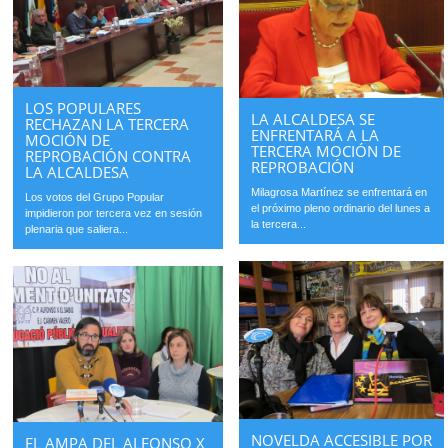
LOS POPULARES
LA ALCALDESA SE
RECHAZAN LA TERCERA
ENFRENTARÁ A LA
MOCIÓN DE
TERCERA MOCIÓN DE
REPROBACIÓN CONTRA
REPROBACIÓN
LA ALCALDESA
Milagrosa Martínez se enfrentará en
Los votos del Grupo Popular
el próximo pleno ordinario del lunes a
impidieron por tercera vez en sesión
la tercera...
plenaria que saliera...
NOVELDA ACCESIBLE POR
EL AMPA DEL ALFONSO X