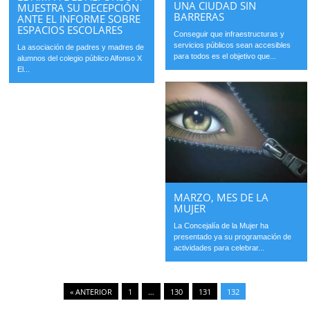
UNA CIUDAD SIN
MUESTRA SU DECEPCIÓN
BARRERAS
ANTE EL INFORME SOBRE
ESPACIOS ESCOLARES
Conseguir que infraestructuras y
servicios públicos sean accesibles
La asociación de padres y madres de
para todos es el objetivo que...
alumnos del colegio público Alfonso X
El...
MARZO, MES DE LA
MUJER
La Concejalía de la Mujer ha
presentado ya su programación de
actividades para celebrar...
« ANTERIOR
1
…
130
131
132