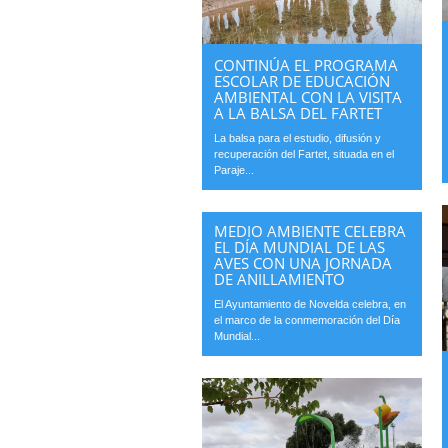
CONTINÚA EL PROGRAMA
ESCOLAR DE EDUCACIÓN
AMBIENTAL CON LA VISITA
A LA BALSA DEL FARTET
La balsa para el estudio, difusión y
recuperación del Fartet, situada en el
Paraje...
MEDIO AMBIENTE CELEBRA
EL DÍA MUNDIAL DE LAS
AVES CON UNA JORNADA
DE ANILLAMIENTO
El Ayuntamiento de Novelda celebra, en
el marco de la conmemoración del Día
Mundial...