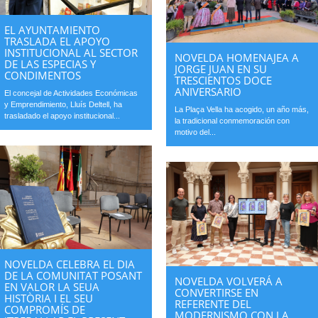
EL AYUNTAMIENTO
TRASLADA EL APOYO
INSTITUCIONAL AL SECTOR
NOVELDA HOMENAJEA A
DE LAS ESPECIAS Y
JORGE JUAN EN SU
CONDIMENTOS
TRESCIENTOS DOCE
ANIVERSARIO
El concejal de Actividades Económicas
y Emprendimiento, Lluís Deltell, ha
La Plaça Vella ha acogido, un año más,
trasladado el apoyo institucional...
la tradicional conmemoración con
motivo del...
NOVELDA CELEBRA EL DIA
DE LA COMUNITAT POSANT
NOVELDA VOLVERÁ A
EN VALOR LA SEUA
CONVERTIRSE EN
HISTÒRIA I EL SEU
REFERENTE DEL
COMPROMÍS DE
MODERNISMO CON LA