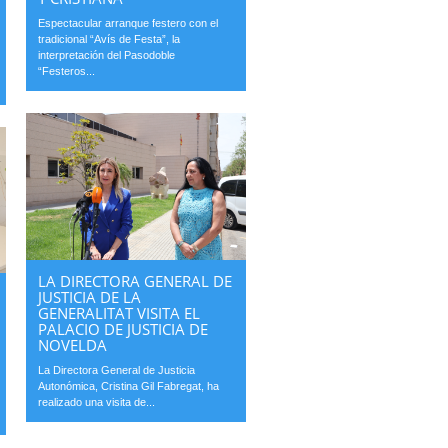
Espectacular arranque festero con el
tradicional “Avís de Festa”, la
interpretación del Pasodoble
“Festeros...
LA DIRECTORA GENERAL DE
JUSTICIA DE LA
GENERALITAT VISITA EL
PALACIO DE JUSTICIA DE
NOVELDA
La Directora General de Justicia
Autonómica, Cristina Gil Fabregat, ha
realizado una visita de...