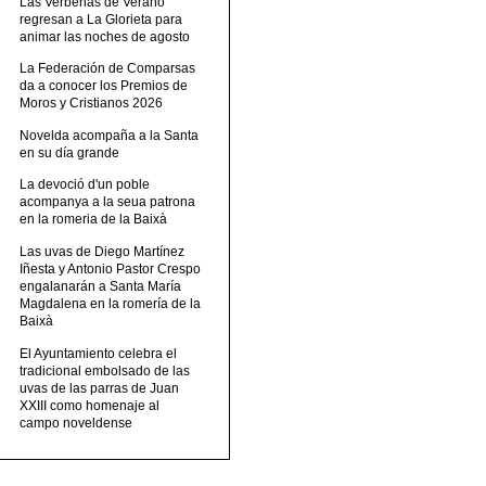
Las Verbenas de Verano
regresan a La Glorieta para
animar las noches de agosto
La Federación de Comparsas
da a conocer los Premios de
Moros y Cristianos 2026
Novelda acompaña a la Santa
en su día grande
La devoció d'un poble
acompanya a la seua patrona
en la romeria de la Baixà
Las uvas de Diego Martínez
Iñesta y Antonio Pastor Crespo
engalanarán a Santa María
Magdalena en la romería de la
Baixà
El Ayuntamiento celebra el
tradicional embolsado de las
uvas de las parras de Juan
XXIII como homenaje al
campo noveldense