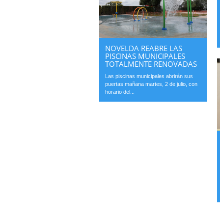
NOVELDA REABRE LAS
PISCINAS MUNICIPALES
TOTALMENTE RENOVADAS
Las piscinas municipales abrirán sus
puertas mañana martes, 2 de julio, con
horario del...