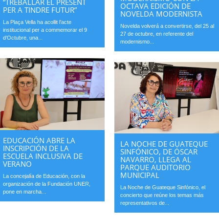
“TREBALLAR EL PRESENT
OCTAVA EDICIÓN DE
PER A TINDRE FUTUR”
NOVELDA MODERNISTA
La Plaça Vella ha acollit l’acte
Novelda volverá a convertirse, del 25 al
institucional per a commemorar el 9
27 de octubre, en referente del
d’Octubre, una...
modernismo...
EDUCACIÓN ABRE LA
LA NOCHE DE GUATEQUE
INSCRIPCIÓN DE LA
SINFÓNICO, DE ÓSCAR
ESCUELA INCLUSIVA DE
NAVARRO, LLEGA AL
VERANO
PARQUE AUDITORIO
MUNICIPAL
La concejalía de Educación, con la
organización de la Fundación UNER,
La Noche de Guateque Sinfónico, el
pone en marcha...
concierto que reúne los temas más
representativos de...