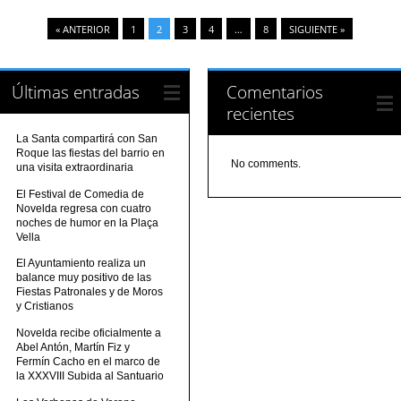
« ANTERIOR
1
2
3
4
…
8
SIGUIENTE »
Últimas entradas
Comentarios
recientes
La Santa compartirá con San
Roque las fiestas del barrio en
No comments.
una visita extraordinaria
El Festival de Comedia de
Novelda regresa con cuatro
noches de humor en la Plaça
Vella
El Ayuntamiento realiza un
balance muy positivo de las
Fiestas Patronales y de Moros
y Cristianos
Novelda recibe oficialmente a
Abel Antón, Martín Fiz y
Fermín Cacho en el marco de
la XXXVIII Subida al Santuario