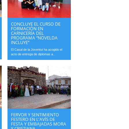
CONCLUYE EL CURSO DE
FORMACIÓN EN
CARNICERÍA DEL
PROGRAMA “NOVELDA
INCLUYE”
El Casal de la Joventut ha acogido el
acto de entrega de diplomas a...
FERVOR Y SENTIMIENTO
FESTERO EN L’AVÍS DE
FESTA Y EMBAJADAS MORA
Y CRISTIANA