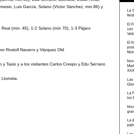
mesio, Luis García, Solano (Víctor Sánchez, min.86) y
La 
fies
El 
 Real (min. 45), 1-2 Solano (min 70), 1-3 Pájaro
con
Vell
El 
posi
por Rostoll Navarro y Vázquez Old.
Moro
Nove
ro y Tasio y a los visitantes Carlos Crespo y Edu Serrano.
Mart
XXXV
 Llometa.
Las
Glor
La 
los
Nov
gra
La 
patr
Las 