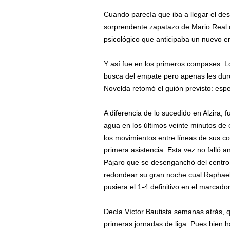
Cuando parecía que iba a llegar el d
sorprendente zapatazo de Mario Real 
psicológico que anticipaba un nuevo e
Y así fue en los primeros compases. L
busca del empate pero apenas les duró
Novelda retomó el guión previsto: esper
A diferencia de lo sucedido en Alzira, f
agua en los últimos veinte minutos de 
los movimientos entre líneas de sus co
primera asistencia. Esta vez no falló 
Pájaro que se desenganchó del centro 
redondear su gran noche cual Raphael
pusiera el 1-4 definitivo en el marcador
Decía Víctor Bautista semanas atrás, q
primeras jornadas de liga. Pues bien h