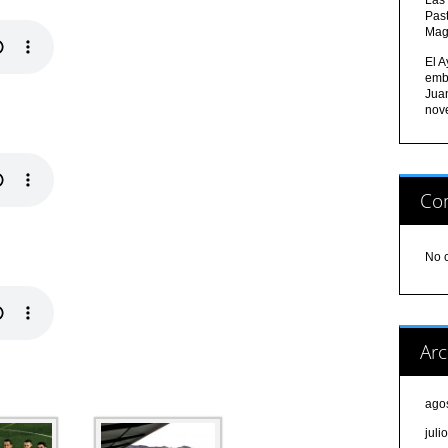
Pas
Mag
El A
emb
Jua
nov
Com
No 
Arc
ago
juli