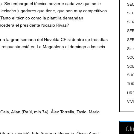
a. Sin embargo el técnico advierte cada vez que se le
SE
ieciocho jugadores que tiene, que son muy competitivos
SEG
 Tanto el técnico como la plantilla demandan
SER
ncederá el presidente Nicasio Rivas?
SER
 a la gran semana del Novelda CF si dentro de tres días
SER
La respuesta está en La Magdalena el domingo a las seis
Sin 
SO
SOL
SU
TU
UR
VIV
Cala, Allan (Raúl, min.74), Álex Torrella, Tasio, Mario
Últ
 (Berna, min.55), Edu Serrano, Buendía, Óscar Amat,