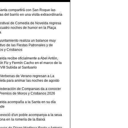
Santa compartirá con San Roque las
tas del barrio en una visita extraordinaria
Festival de Comedia de Novelda regresa
 cuatro noches de humor en la Plaça
a
Ayuntamiento realiza un balance muy
tivo de las Fiestas Patronales y de
s y Cristianos
lda recibe oficialmente a Abel Antón,
ín Fiz y Fermín Cacho en el marco de la
III Subida al Santuario
 Verbenas de Verano regresan a La
ieta para animar las noches de agosto
Federación de Comparsas da a conocer
 Premios de Moros y Cristianos 2026
elda acompaña a la Santa en su día
nde
devoció d'un poble acompanya a la seua
ona en la romeria de la Baixà
uvas de Diego Martínez Iñesta y Antonio