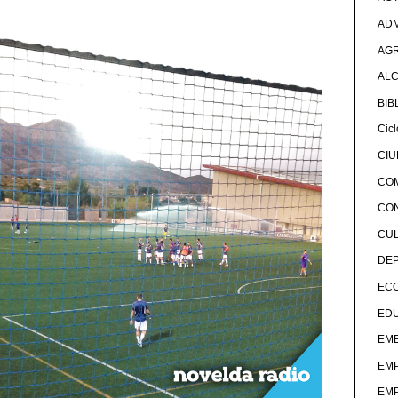
ADM
AG
ALC
BIB
Cicl
CI
CO
CO
CU
DE
EC
ED
EME
EM
EM