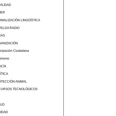
ILIDAD
JER
MALIZACIÓN LINGÜÍSTICA
ELDA RADIO
RAS
GANIZACIÓN
ticipación Ciudadana
rimonio
ICÍA
ÍTICA
TECCIÓN ANIMAL
CURSOS TECNOLÓGICOS
LUD
NIDAD