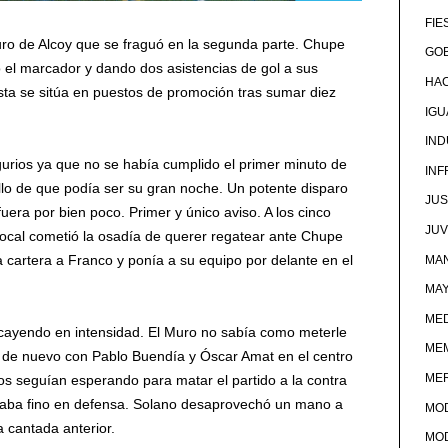
FIE
ro de Alcoy que se fraguó en la segunda parte. Chupe
GOB
do el marcador y dando dos asistencias de gol a sus
HA
sta se sitúa en puestos de promoción tras sumar diez
IG
IND
rios ya que no se había cumplido el primer minuto de
IN
o de que podía ser su gran noche. Un potente disparo
JUS
era por bien poco. Primer y único aviso. A los cinco
JU
ocal cometió la osadía de querer regatear ante Chupe
la cartera a Franco y ponía a su equipo por delante en el
MAN
MA
MED
fue cayendo en intensidad. El Muro no sabía como meterle
ME
de nuevo con Pablo Buendía y Óscar Amat en el centro
ME
cos seguían esperando para matar el partido a la contra
taba fino en defensa. Solano desaprovechó un mano a
MO
 cantada anterior.
MO