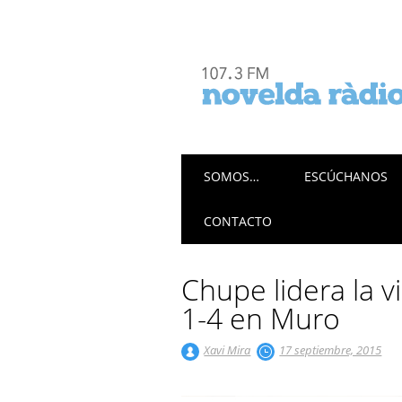
Menú principal
Saltar
SOMOS…
ESCÚCHANOS
al
contenido
CONTACTO
Chupe lidera la v
1-4 en Muro
Xavi Mira
17 septiembre, 2015