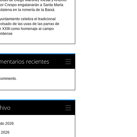
tor Crespo engalanarán a Santa María
dalena en la romería de la Baixà
yuntamiento celebra el tradicional
olsado de las uvas de las parras de
n XXIII como homenaje al campo
eldense
entarios recientes
comments.
hivo
sto 2026
o 2026