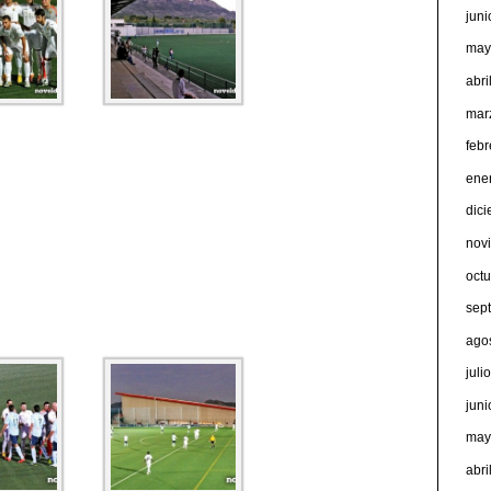
jun
may
abri
mar
feb
ene
dic
nov
oct
sep
ago
juli
jun
may
abri