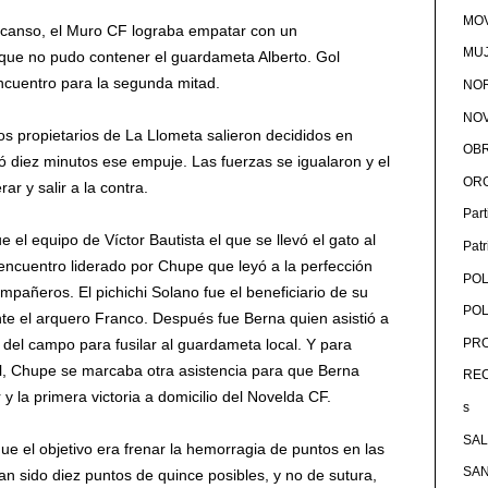
MOV
escanso, el Muro CF lograba empatar con un
MU
que no pudo contener el guardameta Alberto. Gol
ncuentro para la segunda mitad.
NOR
NOV
os propietarios de La Llometa salieron decididos en
OB
 diez minutos ese empuje. Las fuerzas se igualaron y el
OR
ar y salir a la contra.
Par
ue el equipo de Víctor Bautista el que se llevó el gato al
Pat
encuentro liderado por Chupe que leyó a la perfección
POL
mpañeros. El pichichi Solano fue el beneficiario de su
POL
ante el arquero Franco. Después fue Berna quien asistió a
del campo para fusilar al guardameta local. Y para
PRO
, Chupe se marcaba otra asistencia para que Berna
RE
 y la primera victoria a domicilio del Novelda CF.
s
SA
ue el objetivo era frenar la hemorragia de puntos en las
SA
an sido diez puntos de quince posibles, y no de sutura,