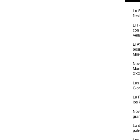
La 
fies
El 
con
Vell
El 
posi
Moro
Nove
Mart
XXXV
Las
Glor
La 
los
Nov
gra
La 
patr
Las 