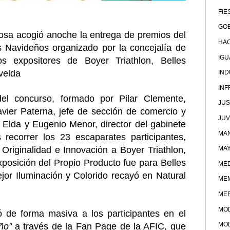
FIE
GOB
osa acogió anoche la entrega de premios del
HA
 Navideños organizado por la concejalía de
IG
os expositores de Boyer Triathlon, Belles
velda
IND
IN
el concurso, formado por Pilar Clemente,
JUS
vier Paterna, jefe de sección de comercio y
JU
Elda y Eugenio Menor, director del gabinete
MAN
s recorrer los 23 escaparates participantes,
 Originalidad e Innovación a Boyer Triathlon,
MA
xposición del Propio Producto fue para Belles
MED
ejor Iluminación y Colorido recayó en Natural
ME
ME
MO
ó de forma masiva a los participantes en el
MO
eño”
a través de la Fan Page de la AFIC, que