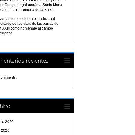
tor Crespo engalanarán a Santa María
dalena en la romería de la Baixà
yuntamiento celebra el tradicional
olsado de las uvas de las parras de
n XXIII como homenaje al campo
eldense
entarios recientes
comments.
hivo
sto 2026
o 2026