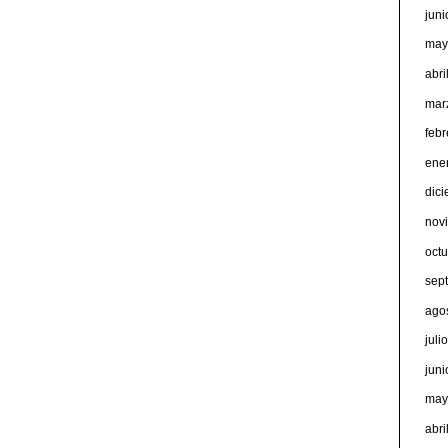
jun
may
abri
mar
feb
ene
dic
nov
oct
sep
ago
juli
jun
may
abri