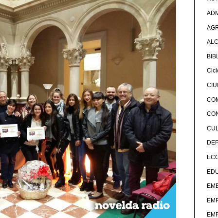
ADM
AG
ALC
BIB
Cicl
CI
CO
CO
CU
DE
EC
ED
EME
EM
EM