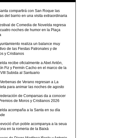
Santa compartirá con San Roque las
tas del barrio en una visita extraordinaria
Festival de Comedia de Novelda regresa
 cuatro noches de humor en la Plaça
a
Ayuntamiento realiza un balance muy
tivo de las Fiestas Patronales y de
s y Cristianos
lda recibe oficialmente a Abel Antón,
ín Fiz y Fermín Cacho en el marco de la
III Subida al Santuario
 Verbenas de Verano regresan a La
ieta para animar las noches de agosto
Federación de Comparsas da a conocer
 Premios de Moros y Cristianos 2026
elda acompaña a la Santa en su día
nde
devoció d'un poble acompanya a la seua
ona en la romeria de la Baixà
uvas de Diego Martínez Iñesta y Antonio