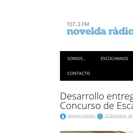
Menú principal
Saltar
SOMOS…
ESCÚCHANOS
al
contenido
CONTACTO
Desarrollo entre
Concurso de Esc
Marieta Castaño
22 diciembre, 20