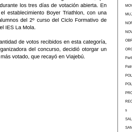
durante los tres días de votación abierta. En
MOV
el establecimiento Boyer Triathlon, con una
MU
alumnos del 2º curso del Ciclo Formativo de
NOR
el IES La Mola.
NOV
OB
ntidad de votos recibidos en esta categoría,
organizadora del concurso, decidió otorgar un
OR
 más votado, que recayó en Viajebú.
Par
Pat
POL
POL
PRO
RE
s
SA
SA