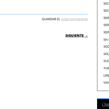
SE
SEG
SER
GUARDAR EL
enlace permanente
.
SER
 ENTRADAS
SER
SIGUIENTE →
Sin 
SO
SOL
SU
TU
UR
VIV
Últ