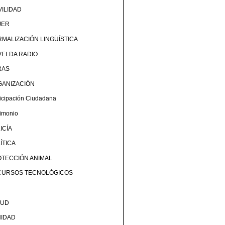
ILIDAD
JER
MALIZACIÓN LINGÜÍSTICA
ELDA RADIO
RAS
GANIZACIÓN
ticipación Ciudadana
rimonio
ICÍA
ÍTICA
TECCIÓN ANIMAL
CURSOS TECNOLÓGICOS
LUD
NIDAD