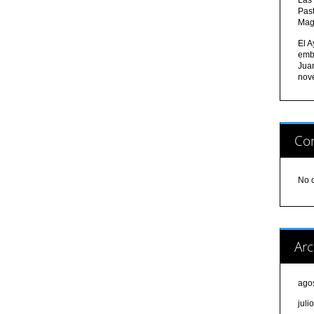
Pas
Mag
El A
emb
Jua
nov
Com
No 
Arc
ago
juli