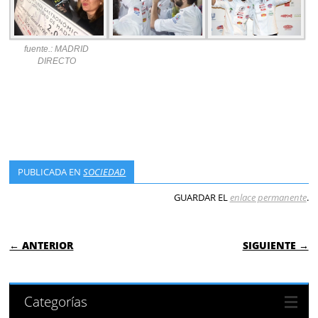
fuente.: MADRID
DIRECTO
PUBLICADA EN
SOCIEDAD
GUARDAR EL
enlace permanente
.
NAVEGACIÓN DE ENTRADAS
← ANTERIOR
SIGUIENTE →
Categorías