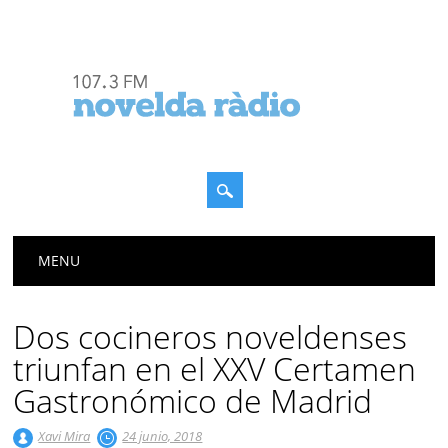
Menú principal
Saltar
MENU
al
contenido
Dos cocineros noveldenses
triunfan en el XXV Certamen
Gastronómico de Madrid
Xavi Mira
24 junio, 2018