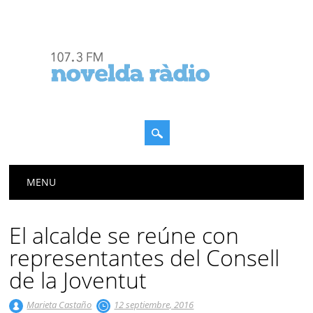
Menú principal
Saltar
MENU
al
contenido
El alcalde se reúne con
representantes del Consell
de la Joventut
Marieta Castaño
12 septiembre, 2016