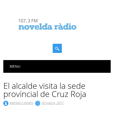
Menú principal
Saltar
MENU
al
contenido
El alcalde visita la sede
provincial de Cruz Roja
Marieta Castaño
30 marzo, 2017