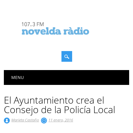
Menú principal
Saltar
MENU
al
contenido
El Ayuntamiento crea el
Consejo de la Policía Local
Marieta Castaño
11 enero, 2016