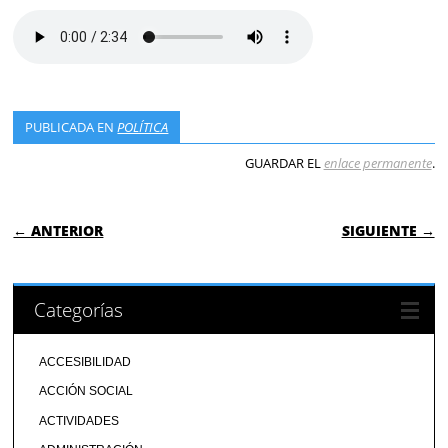
PUBLICADA EN
POLÍTICA
GUARDAR EL
enlace permanente
.
NAVEGACIÓN DE ENTRADAS
← ANTERIOR
SIGUIENTE →
Categorías
ACCESIBILIDAD
ACCIÓN SOCIAL
ACTIVIDADES