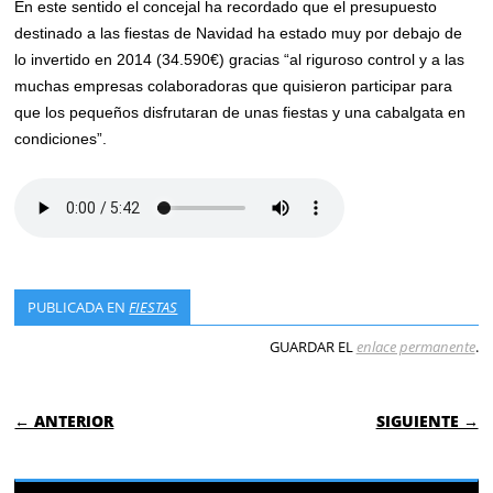
En este sentido el concejal ha recordado que el presupuesto
destinado a las fiestas de Navidad ha estado muy por debajo de
lo invertido en 2014 (34.590€) gracias “al riguroso control y a las
muchas empresas colaboradoras que quisieron participar para
que los pequeños disfrutaran de unas fiestas y una cabalgata en
condiciones”.
PUBLICADA EN
FIESTAS
GUARDAR EL
enlace permanente
.
NAVEGACIÓN DE ENTRADAS
← ANTERIOR
SIGUIENTE →