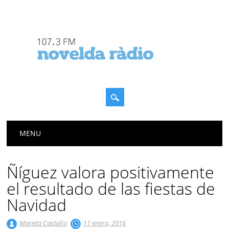
Menú principal
Saltar
MENU
al
contenido
Ñíguez valora positivamente
el resultado de las fiestas de
Navidad
Marieta Castaño
11 enero, 2016