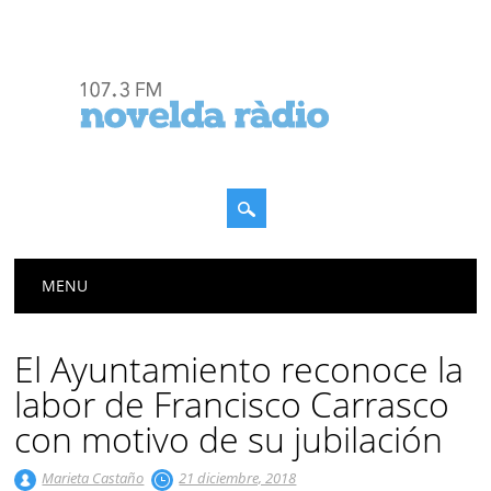
Menú principal
Saltar
MENU
al
contenido
El Ayuntamiento reconoce la
labor de Francisco Carrasco
con motivo de su jubilación
Marieta Castaño
21 diciembre, 2018