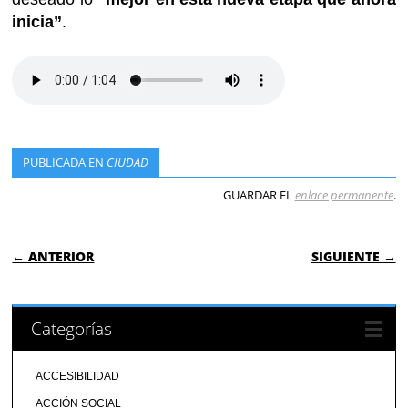
inicia”
.
PUBLICADA EN
CIUDAD
GUARDAR EL
enlace permanente
.
NAVEGACIÓN DE ENTRADAS
← ANTERIOR
SIGUIENTE →
Categorías
ACCESIBILIDAD
ACCIÓN SOCIAL