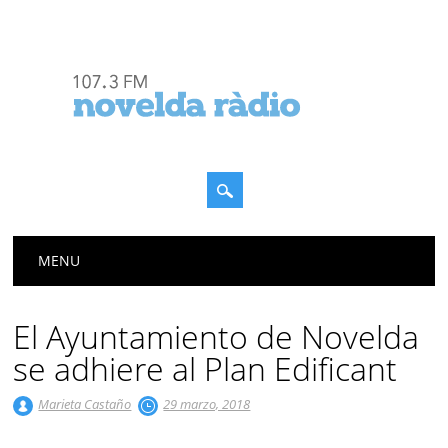
Menú principal
Saltar
MENU
al
contenido
El Ayuntamiento de Novelda
se adhiere al Plan Edificant
Marieta Castaño
29 marzo, 2018