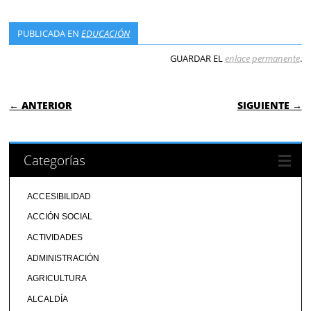
PUBLICADA EN
EDUCACIÓN
GUARDAR EL
enlace permanente
.
NAVEGACIÓN DE ENTRADAS
← ANTERIOR
SIGUIENTE →
Categorías
ACCESIBILIDAD
ACCIÓN SOCIAL
ACTIVIDADES
ADMINISTRACIÓN
AGRICULTURA
ALCALDÍA