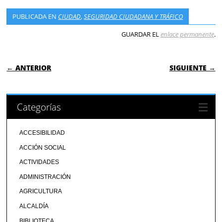
PUBLICADA EN
CIUDAD
,
SEGURIDAD CIUDADANA Y TRÁFICO
GUARDAR EL
enlace permanente
.
NAVEGACIÓN DE ENTRADAS
← ANTERIOR
SIGUIENTE →
Categorías
ACCESIBILIDAD
ACCIÓN SOCIAL
ACTIVIDADES
ADMINISTRACIÓN
AGRICULTURA
ALCALDÍA
BIBLIOTECA