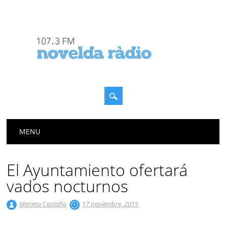
Menú principal
Saltar
MENU
al
contenido
El Ayuntamiento ofertará
vados nocturnos
Marieta Castaño
17 noviembre, 2015