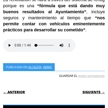
porque es una
“fórmula que está dando muy
buenos resultados al Ayuntamiento”
, incluye
seguros y mantenimiento al tiempo que
“nos
permite contar con vehículos eminentemente
prácticos para desarrollar su cometido”
.
PUBLICADA EN
ALCALDÍA
,
OBRAS
GUARDAR EL
enlace permanente
.
NAVEGACIÓN DE ENTRADAS
← ANTERIOR
SIGUIENTE →