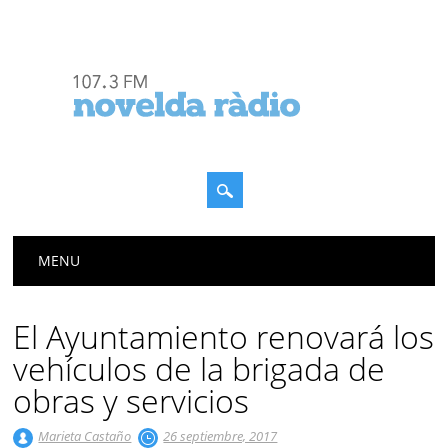
Menú principal
Saltar
MENU
al
contenido
El Ayuntamiento renovará los
vehículos de la brigada de
obras y servicios
Marieta Castaño
26 septiembre, 2017