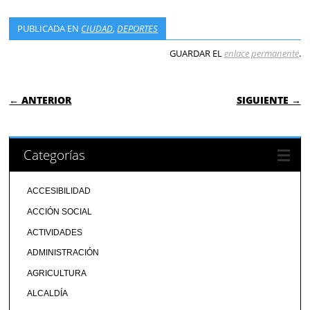
PUBLICADA EN
CIUDAD
,
DEPORTES
GUARDAR EL
enlace permanente
.
NAVEGACIÓN DE ENTRADAS
← ANTERIOR
SIGUIENTE →
Categorías
ACCESIBILIDAD
ACCIÓN SOCIAL
ACTIVIDADES
ADMINISTRACIÓN
AGRICULTURA
ALCALDÍA