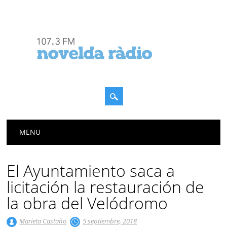
Menú principal
Saltar
MENU
al
contenido
El Ayuntamiento saca a
licitación la restauración de
la obra del Velódromo
Marieta Castaño
5 septiembre, 2018