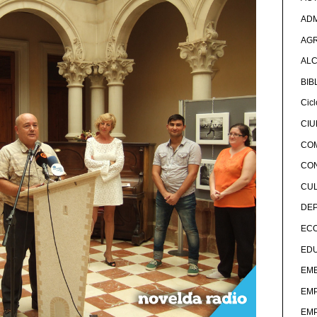
ADM
AG
ALC
BIB
Cicl
CI
CO
CO
CU
DE
EC
ED
EME
EM
EM