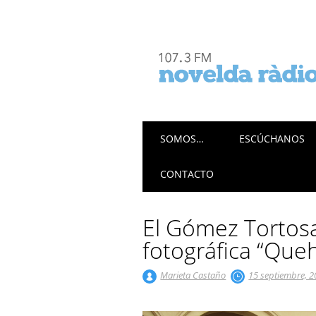
Menú principal
Saltar
SOMOS…
ESCÚCHANOS
al
contenido
CONTACTO
El Gómez Tortosa
fotográfica “Que
Marieta Castaño
15 septiembre, 