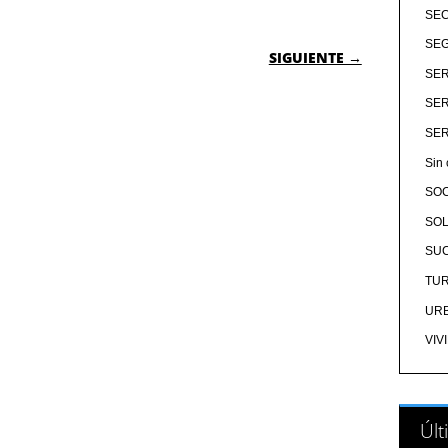
SE
 ENTRADAS
SEG
SIGUIENTE →
SER
SER
SER
Sin 
SO
SOL
SU
TU
UR
VIV
Últ