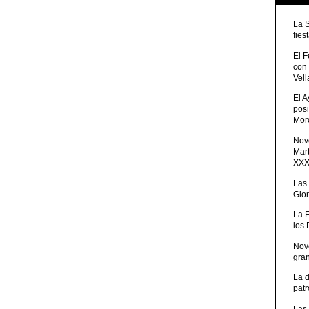
La 
fies
El 
con
Vell
El 
posi
Moro
Nove
Mart
XXXV
Las
Glor
La 
los
Nov
gra
La 
patr
Las 