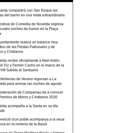
Santa compartirá con San Roque las
tas del barrio en una visita extraordinaria
Festival de Comedia de Novelda regresa
 cuatro noches de humor en la Plaça
a
Ayuntamiento realiza un balance muy
tivo de las Fiestas Patronales y de
s y Cristianos
lda recibe oficialmente a Abel Antón,
ín Fiz y Fermín Cacho en el marco de la
III Subida al Santuario
 Verbenas de Verano regresan a La
ieta para animar las noches de agosto
Federación de Comparsas da a conocer
 Premios de Moros y Cristianos 2026
elda acompaña a la Santa en su día
nde
devoció d'un poble acompanya a la seua
ona en la romeria de la Baixà
uvas de Diego Martínez Iñesta y Antonio