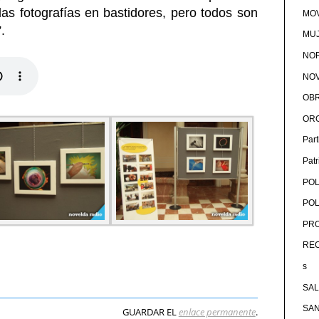
as fotografías en bastidores, pero todos son
MOV
”.
MU
NOR
NOV
OB
OR
Par
Pat
POL
POL
PRO
RE
s
SA
SA
GUARDAR EL
enlace permanente
.