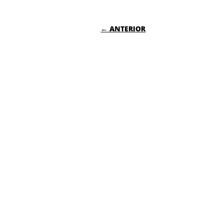
NAVEGACIÓN DE
← ANTERIOR