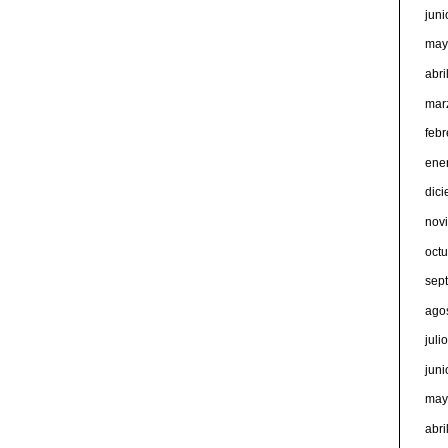
jun
may
abri
mar
feb
ene
dic
nov
oct
sep
ago
juli
jun
may
abri