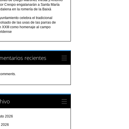
tor Crespo engalanarán a Santa María
dalena en la romería de la Baixà
yuntamiento celebra el tradicional
olsado de las uvas de las parras de
n XXIII como homenaje al campo
eldense
entarios recientes
comments.
hivo
sto 2026
o 2026