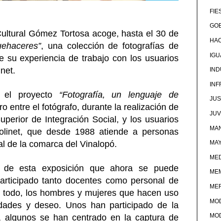
FIE
GOB
 Cultural Gómez Tortosa acoge, hasta el 30 de
HA
uehaceres”
, una colección de fotografías de
IG
 su experiencia de trabajo con los usuarios
net.
IND
IN
 el proyecto
“Fotografía, un lenguaje de
JUS
ro entre el fotógrafo, durante la realización de
JU
perior de Integración Social, y los usuarios
MAN
olinet, que desde 1988 atiende a personas
al de la comarca del Vinalopó.
MA
MED
e de esta exposición que ahora se puede
ME
articipado tanto docentes como personal de
ME
re todo, los hombres y mujeres que hacen uso
MO
ades y deseo. Unos han participado de la
MO
, algunos se han centrado en la captura de