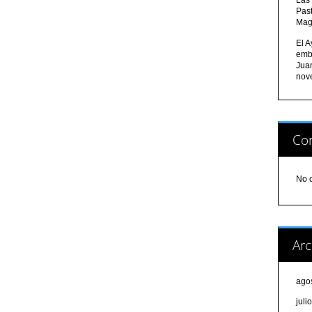
Pas
Mag
El A
emb
Jua
nov
Com
No 
Arc
ago
juli