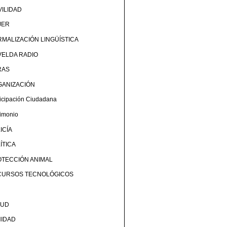
ILIDAD
JER
MALIZACIÓN LINGÜÍSTICA
ELDA RADIO
RAS
GANIZACIÓN
ticipación Ciudadana
rimonio
ICÍA
ÍTICA
TECCIÓN ANIMAL
CURSOS TECNOLÓGICOS
LUD
NIDAD