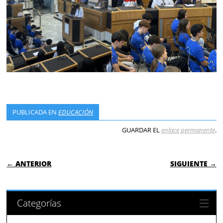
PUBLICADA EN
EDUCACIÓN
GUARDAR EL
enlace permanente
.
NAVEGACIÓN DE ENTRADAS
← ANTERIOR
SIGUIENTE →
Categorías