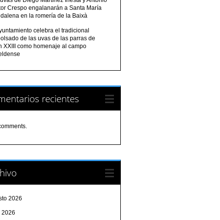
tor Crespo engalanarán a Santa María
dalena en la romería de la Baixà
yuntamiento celebra el tradicional
olsado de las uvas de las parras de
n XXIII como homenaje al campo
eldense
entarios recientes
comments.
hivo
sto 2026
o 2026