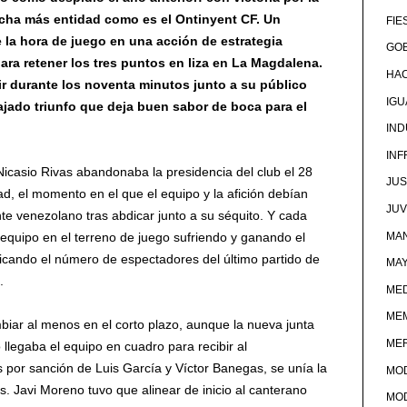
cha más entidad como es el Ontinyent CF. Un
FIE
de la hora de juego en una acción de estrategia
GOB
para retener los tres puntos en liza en La Magdalena.
HA
ir durante los noventa minutos junto a su público
IG
ajado triunfo que deja buen sabor de boca para el
IND
IN
 Nicasio Rivas abandonaba la presidencia del club el 28
JUS
ad, el momento en el que el equipo y la afición debían
JU
nte venezolano tras abdicar junto a su séquito. Y cada
MAN
 equipo en el terreno de juego sufriendo y ganando el
iplicando el número de espectadores del último partido de
MA
.
MED
ME
iar al menos en el corto plazo, aunque la nueva junta
ME
 llegaba el equipo en cuadro para recibir al
 por sanción de Luis García y Víctor Banegas, se unía la
MO
. Javi Moreno tuvo que alinear de inicio al canterano
MO