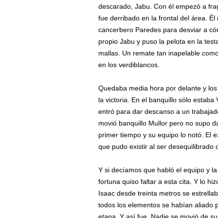
descarado, Jabu. Con él empezó a frag
fue derribado en la frontal del área. Él
cancerbero Paredes para desviar a cór
propio Jabu y puso la pelota en la tes
mallas. Un remate tan inapelable como s
en los verdiblancos.
Quedaba media hora por delante y los
la victoria. En el banquillo sólo estaba 
entró para dar descanso a un trabajado
movió banquillo Mullor pero no supo da
primer tiempo y su equipo lo notó. El 
que pudo existir al ser desequilibrado
Y si decíamos que habló el equipo y la
fortuna quiso faltar a esta cita. Y lo
Isaac desde treinta metros se estrella
todos los elementos se habían aliado 
etapa. Y así fue. Nadie se movió de su