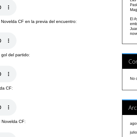
Pas
Mag
El A
Novelda CF en la previa del encuentro:
emb
Jua
nov
gol del partido:
Com
No 
lda CF:
Arc
el Novelda CF:
ago
juli