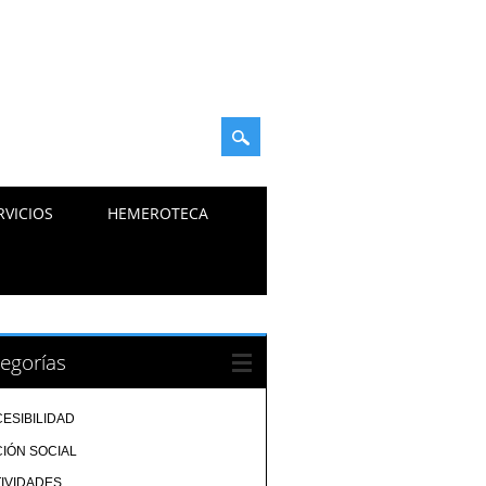
RVICIOS
HEMEROTECA
egorías
ESIBILIDAD
IÓN SOCIAL
IVIDADES