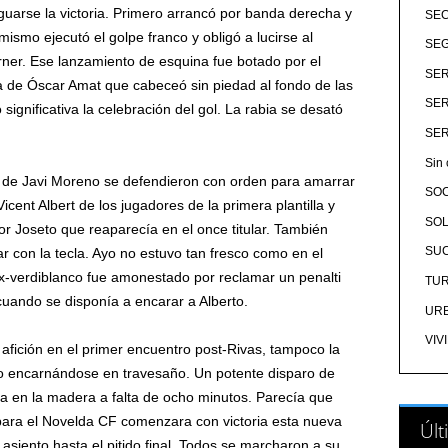
uarse la victoria. Primero arrancó por banda derecha y
SE
 mismo ejecutó el golpe franco y obligó a lucirse al
SEG
ner. Ese lanzamiento de esquina fue botado por el
SER
ta de Óscar Amat que cabeceó sin piedad al fondo de las
SER
ignificativa la celebración del gol. La rabia se desató
SER
Sin 
 de Javi Moreno se defendieron con orden para amarrar
SO
Vicent Albert de los jugadores de la primera plantilla y
SOL
r Joseto que reaparecía en el once titular. También
SU
r con la tecla. Ayo no estuvo tan fresco como en el
ex-verdiblanco fue amonestado por reclamar un penalti
TU
 cuando se disponía a encarar a Alberto.
UR
VIV
 afición en el primer encuentro post-Rivas, tampoco la
 hizo encarnándose en travesaño. Un potente disparo de
ba en la madera a falta de ocho minutos. Parecía que
para el Novelda CF comenzara con victoria esta nueva
Últ
 asiento hasta el pitido final. Todos se marcharon a su