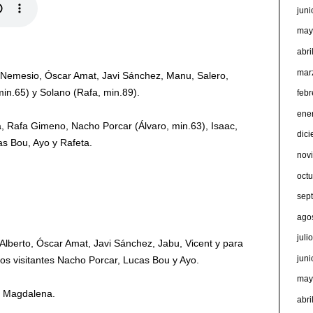
jun
may
abri
mar
, Nemesio, Óscar Amat, Javi Sánchez, Manu, Salero,
min.65) y Solano (Rafa, min.89).
feb
ene
, Rafa Gimeno, Nacho Porcar (Álvaro, min.63), Isaac,
dic
s Bou, Ayo y Rafeta.
nov
oct
sep
ago
juli
s Alberto, Óscar Amat, Javi Sánchez, Jabu, Vicent y para
jun
a los visitantes Nacho Porcar, Lucas Bou y Ayo.
may
a Magdalena.
abri