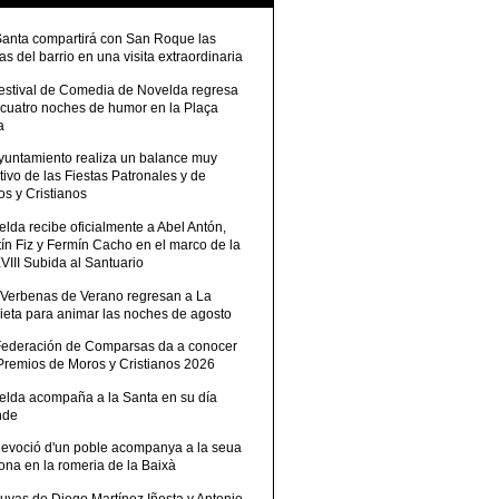
Santa compartirá con San Roque las
tas del barrio en una visita extraordinaria
Festival de Comedia de Novelda regresa
 cuatro noches de humor en la Plaça
a
Ayuntamiento realiza un balance muy
tivo de las Fiestas Patronales y de
s y Cristianos
lda recibe oficialmente a Abel Antón,
ín Fiz y Fermín Cacho en el marco de la
III Subida al Santuario
 Verbenas de Verano regresan a La
ieta para animar las noches de agosto
Federación de Comparsas da a conocer
 Premios de Moros y Cristianos 2026
elda acompaña a la Santa en su día
nde
devoció d'un poble acompanya a la seua
ona en la romeria de la Baixà
uvas de Diego Martínez Iñesta y Antonio