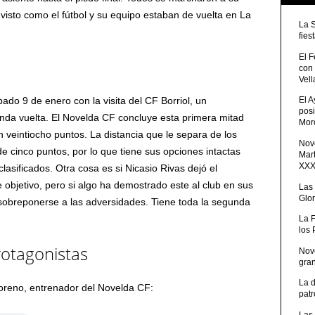
er visto como el fútbol y su equipo estaban de vuelta en La
La 
fies
El 
con
Vell
ado 9 de enero con la visita del CF Borriol, un
El 
posi
unda vuelta. El Novelda CF concluye esta primera mitad
Moro
 veintiocho puntos. La distancia que le separa de los
Nove
 cinco puntos, por lo que tiene sus opciones intactas
Mart
XXXV
lasificados. Otra cosa es si Nicasio Rivas dejó el
objetivo, pero si algo ha demostrado este al club en sus
Las
Glor
sobreponerse a las adversidades. Tiene toda la segunda
La 
los
rotagonistas
Nov
gra
La 
oreno, entrenador del Novelda CF:
patr
Las 