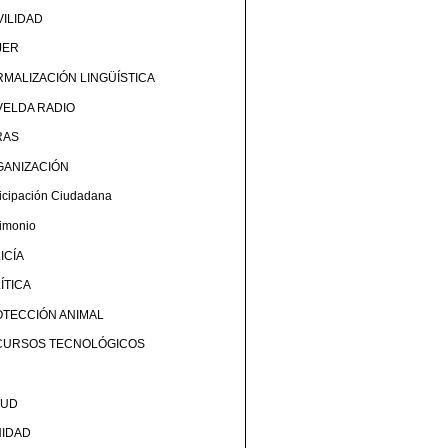
ILIDAD
JER
MALIZACIÓN LINGÜÍSTICA
ELDA RADIO
RAS
GANIZACIÓN
ticipación Ciudadana
rimonio
ICÍA
ÍTICA
TECCIÓN ANIMAL
CURSOS TECNOLÓGICOS
LUD
NIDAD