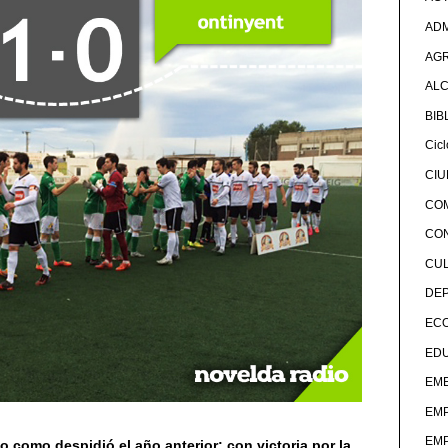
ADM
AG
ALC
BIB
Cicl
CI
CO
CO
CU
DE
EC
ED
EME
EM
EM
 como despidió el año anterior: con victoria por la