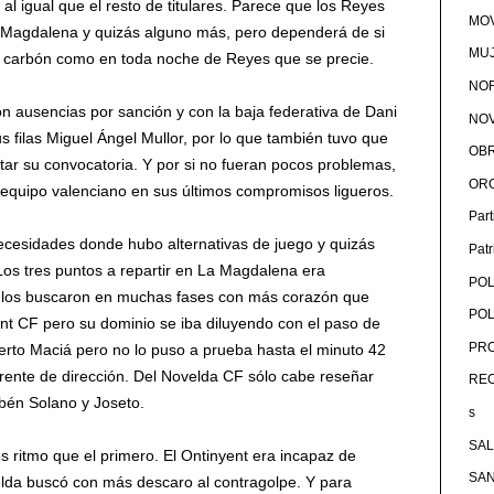
al igual que el resto de titulares. Parece que los Reyes
MOV
a Magdalena y quizás alguno más, pero dependerá de si
MU
 carbón como en toda noche de Reyes que se precie.
NOR
n ausencias por sanción y con la baja federativa de Dani
NOV
s filas Miguel Ángel Mullor, por lo que también tuvo que
OB
ar su convocatoria. Y por si no fueran pocos problemas,
OR
 equipo valenciano en sus últimos compromisos ligueros.
Par
ecesidades donde hubo alternativas de juego y quizás
Pat
Los tres puntos a repartir en La Magdalena era
POL
y los buscaron en muchas fases con más corazón que
POL
 CF pero su dominio se iba diluyendo con el paso de
PRO
erto Maciá pero no lo puso a prueba hasta el minuto 42
rente de dirección. Del Novelda CF sólo cabe reseñar
RE
bén Solano y Joseto.
s
SA
ritmo que el primero. El Ontinyent era incapaz de
SA
elda buscó con más descaro al contragolpe. Y para