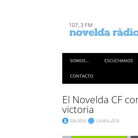
Menú principal
Saltar
SOMOS…
ESCÚCHANOS
al
contenido
CONTACTO
El Novelda CF co
victoria
Xavi Mira
3 enero, 2016