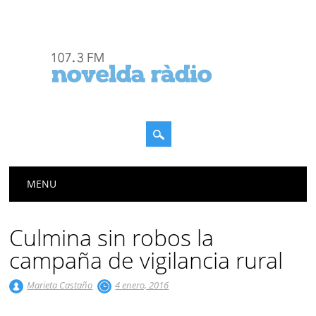
Menú principal
Saltar
MENU
al
contenido
Culmina sin robos la
campaña de vigilancia rural
Marieta Castaño
4 enero, 2016