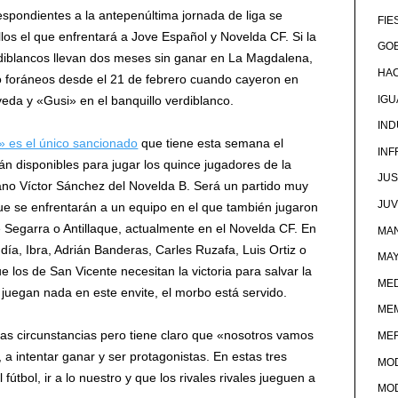
espondientes a la antepenúltima jornada de liga se
FIE
llos el que enfrentará a Jove Español y Novelda CF. Si la
GOB
iblancos llevan dos meses sin ganar en La Magdalena,
HA
o foráneos desde el 21 de febrero cuando cayeron en
IG
veda y «Gusi» en el banquillo verdiblanco.
IND
» es el único sancionado
que tiene esta semana el
IN
n disponibles para jugar los quince jugadores de la
JUS
rano Víctor Sánchez del Novelda B. Será un partido muy
JU
que se enfrentarán a un equipo en el que también jugaron
e Segarra o Antillaque, actualmente en el Novelda CF. En
MAN
día, Ibra, Adrián Banderas, Carles Ruzafa, Luis Ortiz o
MA
e los de San Vicente necesitan la victoria para salvar la
MED
 juegan nada en este envite, el morbo está servido.
ME
as circunstancias pero tiene claro que «nosotros vamos
ME
 a intentar ganar y ser protagonistas. En estas tres
MO
útbol, ir a lo nuestro y que los rivales rivales jueguen a
MO