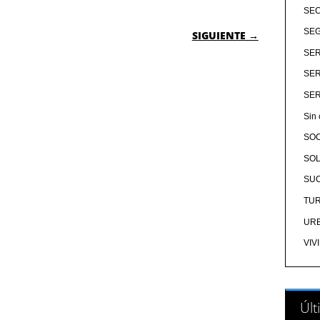
SE
 ENTRADAS
SEG
SIGUIENTE →
SER
SER
SER
Sin 
SO
SOL
SU
TU
UR
VIV
Últ