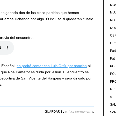
MOV
os ganado dos de los cinco partidos que hemos
MU
aríamos luchando por algo. O incluso si quedarán cuatro
NOR
NOV
OB
revia del encuentro.
OR
Par
Pat
e Español,
no podrá contar con Luis Ortíz por sanción
ni
POL
s que Noé Pamarot es duda por lesión. El encuentro se
POL
Deportiva de San Vicente del Raspeig y será dirigido por
PRO
z.
RE
s
SA
GUARDAR EL
enlace permanente
.
SA