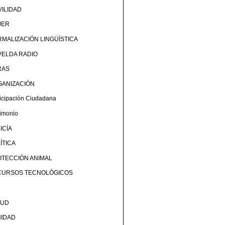
ILIDAD
JER
MALIZACIÓN LINGÜÍSTICA
ELDA RADIO
RAS
GANIZACIÓN
ticipación Ciudadana
rimonio
ICÍA
ÍTICA
TECCIÓN ANIMAL
CURSOS TECNOLÓGICOS
LUD
NIDAD