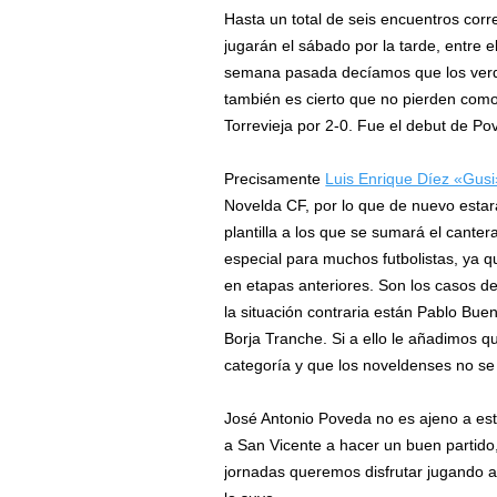
Hasta un total de seis encuentros corr
jugarán el sábado por la tarde, entre e
semana pasada decíamos que los verd
también es cierto que no pierden com
Torrevieja por 2-0. Fue el debut de Po
Precisamente
Luis Enrique Díez «Gusi
Novelda CF, por lo que de nuevo estará
plantilla a los que se sumará el cante
especial para muchos futbolistas, ya 
en etapas anteriores. Son los casos d
la situación contraria están Pablo Buen
Borja Tranche. Si a ello le añadimos qu
categoría y que los noveldenses no se
José Antonio Poveda no es ajeno a est
a San Vicente a hacer un buen partido,
jornadas queremos disfrutar jugando al f