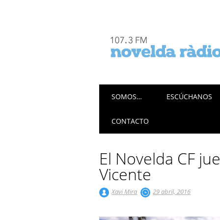
Menú principal
Saltar
SOMOS…
ESCÚCHANOS
al
contenido
CONTACTO
El Novelda CF ju
Vicente
Xavi Mira
29 abril, 2016