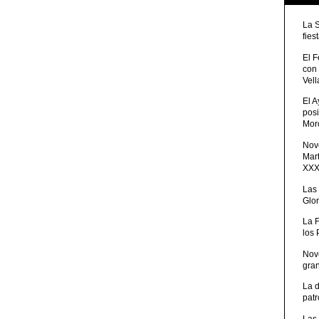
La 
fies
El 
con
Vell
El 
posi
Moro
Nove
Mart
XXXV
Las
Glor
La 
los
Nov
gra
La 
patr
Las 