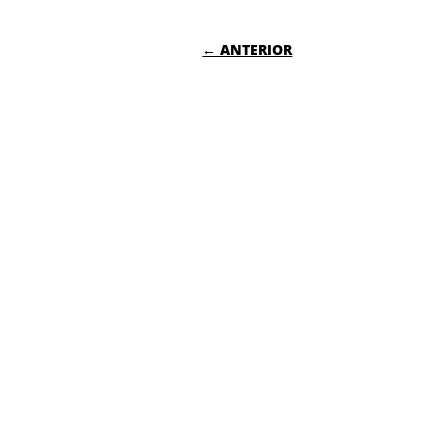
NAVEGACIÓN DE
← ANTERIOR