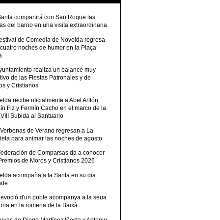
Santa compartirá con San Roque las
tas del barrio en una visita extraordinaria
Festival de Comedia de Novelda regresa
 cuatro noches de humor en la Plaça
a
Ayuntamiento realiza un balance muy
tivo de las Fiestas Patronales y de
s y Cristianos
lda recibe oficialmente a Abel Antón,
ín Fiz y Fermín Cacho en el marco de la
III Subida al Santuario
 Verbenas de Verano regresan a La
ieta para animar las noches de agosto
Federación de Comparsas da a conocer
 Premios de Moros y Cristianos 2026
elda acompaña a la Santa en su día
nde
devoció d'un poble acompanya a la seua
ona en la romeria de la Baixà
uvas de Diego Martínez Iñesta y Antonio