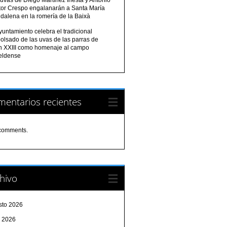
tor Crespo engalanarán a Santa María
dalena en la romería de la Baixà
yuntamiento celebra el tradicional
olsado de las uvas de las parras de
n XXIII como homenaje al campo
eldense
entarios recientes
comments.
hivo
sto 2026
o 2026