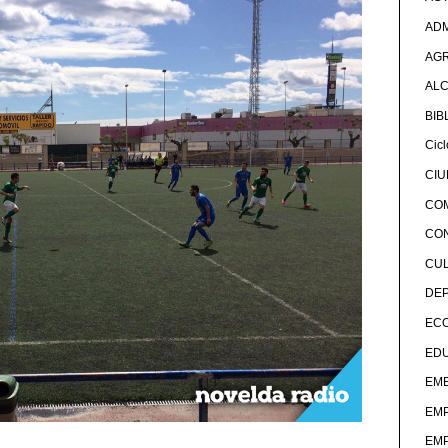
ADM
AG
ALC
BIB
Cicl
CI
CO
CO
CU
DE
EC
ED
EME
EM
EM