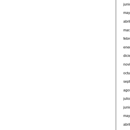
jun
may
abri
mar
feb
ene
dic
nov
oct
sep
ago
juli
jun
may
abri