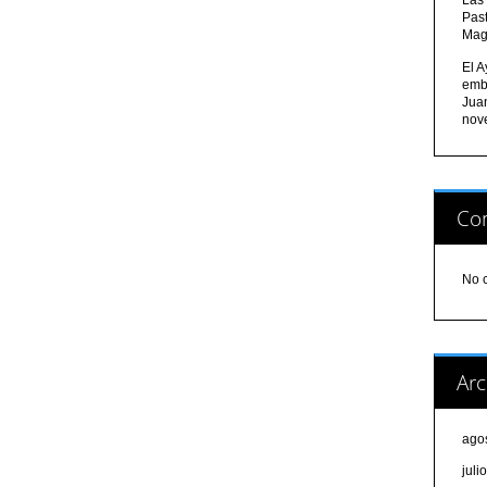
Pas
Mag
El A
emb
Jua
nov
Com
No 
Arc
ago
juli